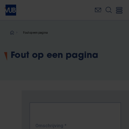
Overslaan
en
naar
de
inhoud
Kruimelpad
Fout op een pagina
gaan
Fout op een pagina
Omschrijving
*