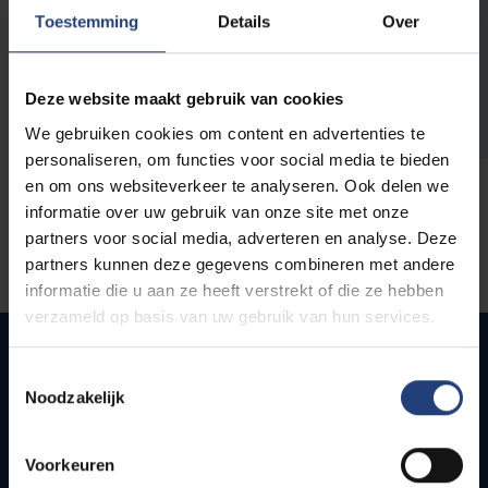
opleidingen
Toestemming
Details
Over
Deze website maakt gebruik van cookies
We gebruiken cookies om content en advertenties te
personaliseren, om functies voor social media te bieden
en om ons websiteverkeer te analyseren. Ook delen we
informatie over uw gebruik van onze site met onze
partners voor social media, adverteren en analyse. Deze
partners kunnen deze gegevens combineren met andere
informatie die u aan ze heeft verstrekt of die ze hebben
verzameld op basis van uw gebruik van hun services.
Toestemmingsselectie
Noodzakelijk
Snel naar
Webmail
Voorkeuren
Jobs