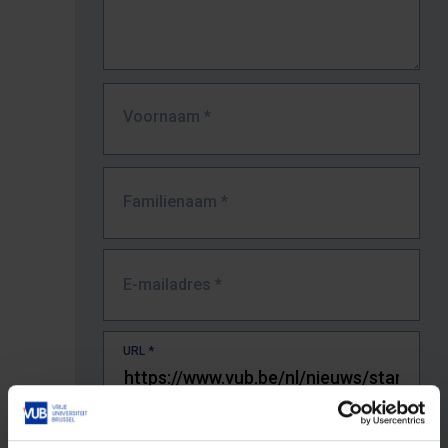
Voornaam
*
Familienaam
*
E-mailadres
*
URL
*
De volledige URL van de pagina waar je de fout zag.
Bv. https://www.vub.be/nl/studeren-aan-de-vub/alle-