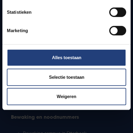
Lesroosters
Statistieken
Bereikbaarheid
Onderzoeksgroepen
Campusfaciliteiten
Marketing
Info voor
Alles toestaan
Pers
Studenten
Personeel
Selectie toestaan
PhD-studenten
Leerkrachten en secundaire scholen
Werkstudenten
Weigeren
Internationale studenten
Bewaking en noodnummers