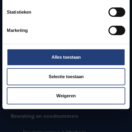
Lesroosters
Statistieken
Bereikbaarheid
Onderzoeksgroepen
Campusfaciliteiten
Marketing
Info voor
Alles toestaan
Pers
Studenten
Personeel
Selectie toestaan
PhD-studenten
Leerkrachten en secundaire scholen
Werkstudenten
Weigeren
Internationale studenten
Bewaking en noodnummers