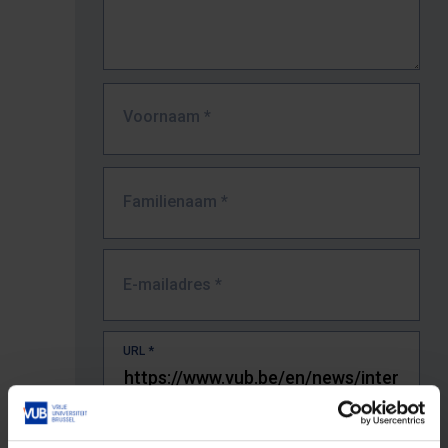
Voornaam
*
Familienaam
*
E-mailadres
*
URL
*
De volledige URL van de pagina waar je de fout zag.
Bv. https://www.vub.be/nl/studeren-aan-de-vub/alle-