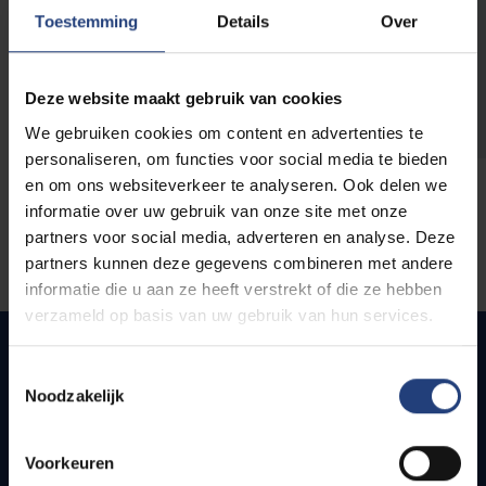
opleidingen
Toestemming
Details
Over
Deze website maakt gebruik van cookies
We gebruiken cookies om content en advertenties te
personaliseren, om functies voor social media te bieden
en om ons websiteverkeer te analyseren. Ook delen we
informatie over uw gebruik van onze site met onze
partners voor social media, adverteren en analyse. Deze
partners kunnen deze gegevens combineren met andere
informatie die u aan ze heeft verstrekt of die ze hebben
verzameld op basis van uw gebruik van hun services.
Toestemmingsselectie
Noodzakelijk
Snel naar
Webmail
Voorkeuren
Jobs