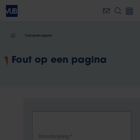
Overslaan
en
naar
de
inhoud
Kruimelpad
Fout op een pagina
gaan
Fout op een pagina
Omschrijving
*