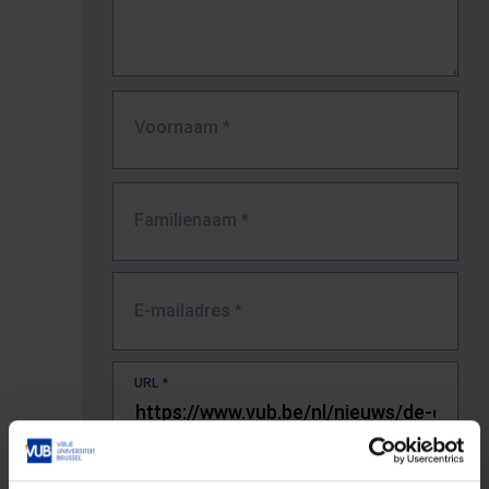
Voornaam
*
Familienaam
*
E-mailadres
*
URL
*
De volledige URL van de pagina waar je de fout zag.
Bv. https://www.vub.be/nl/studeren-aan-de-vub/alle-