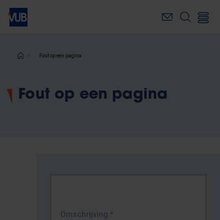
Overslaan
en
naar
de
inhoud
Kruimelpad
Fout op een pagina
gaan
Fout op een pagina
Omschrijving
*