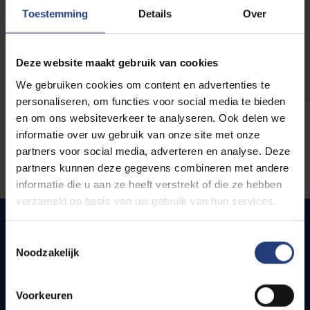
opleidingen
Toestemming
Details
Over
Deze website maakt gebruik van cookies
We gebruiken cookies om content en advertenties te
personaliseren, om functies voor social media te bieden
en om ons websiteverkeer te analyseren. Ook delen we
informatie over uw gebruik van onze site met onze
partners voor social media, adverteren en analyse. Deze
partners kunnen deze gegevens combineren met andere
informatie die u aan ze heeft verstrekt of die ze hebben
verzameld op basis van uw gebruik van hun services.
Toestemmingsselectie
Noodzakelijk
Snel naar
Webmail
Voorkeuren
Jobs