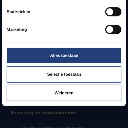
Lesroosters
Statistieken
Bereikbaarheid
Onderzoeksgroepen
Campusfaciliteiten
Marketing
Info voor
Alles toestaan
Pers
Studenten
Personeel
Selectie toestaan
PhD-studenten
Leerkrachten en secundaire scholen
Werkstudenten
Weigeren
Internationale studenten
Bewaking en noodnummers