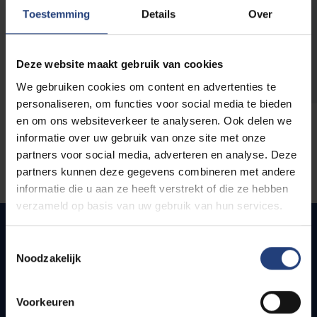
opleidingen
Toestemming
Details
Over
Deze website maakt gebruik van cookies
We gebruiken cookies om content en advertenties te
personaliseren, om functies voor social media te bieden
en om ons websiteverkeer te analyseren. Ook delen we
informatie over uw gebruik van onze site met onze
partners voor social media, adverteren en analyse. Deze
partners kunnen deze gegevens combineren met andere
informatie die u aan ze heeft verstrekt of die ze hebben
verzameld op basis van uw gebruik van hun services.
Toestemmingsselectie
Noodzakelijk
Snel naar
Webmail
Voorkeuren
Jobs