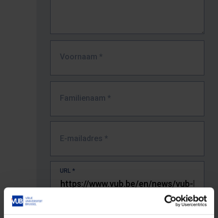
Voornaam
*
Familienaam
*
E-mailadres
*
URL
*
De volledige URL van de pagina waar je de fout zag.
Bv. https://www.vub.be/nl/studeren-aan-de-vub/alle-