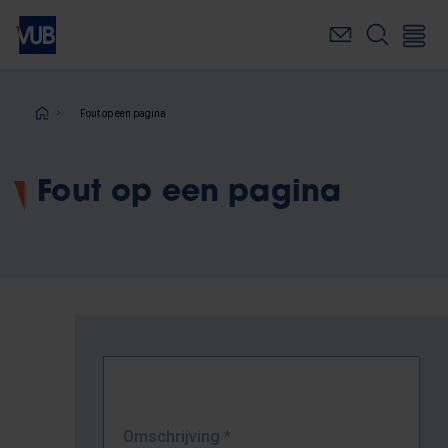
Overslaan
en
naar
de
inhoud
Kruimelpad
Fout op een pagina
gaan
Fout op een pagina
Omschrijving
*