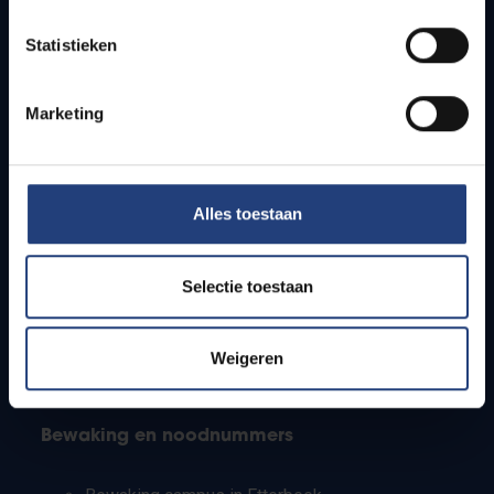
Lesroosters
Statistieken
Bereikbaarheid
Onderzoeksgroepen
Campusfaciliteiten
Marketing
Info voor
Alles toestaan
Pers
Studenten
Personeel
Selectie toestaan
PhD-studenten
Leerkrachten en secundaire scholen
Werkstudenten
Weigeren
Internationale studenten
Bewaking en noodnummers