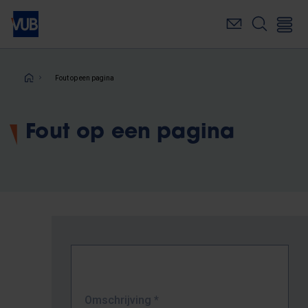
Overslaan
en
naar
de
inhoud
Kruimelpad
Fout op een pagina
gaan
Fout op een pagina
Omschrijving
*