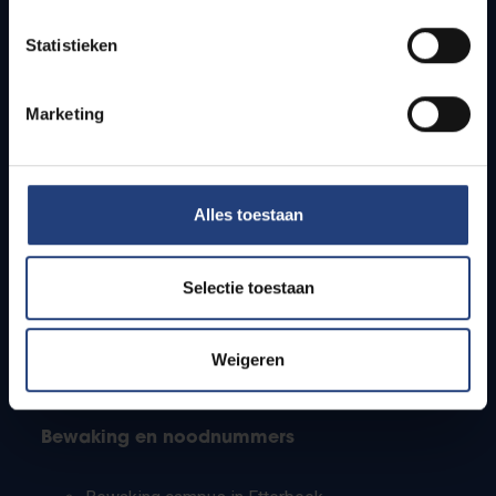
Lesroosters
Statistieken
Bereikbaarheid
Onderzoeksgroepen
Campusfaciliteiten
Marketing
Info voor
Alles toestaan
Pers
Studenten
Personeel
Selectie toestaan
PhD-studenten
Leerkrachten en secundaire scholen
Werkstudenten
Weigeren
Internationale studenten
Bewaking en noodnummers