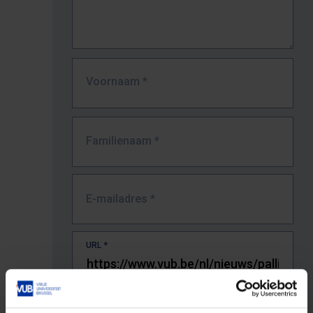
Voornaam
*
Familienaam
*
E-mailadres
*
URL
*
De volledige URL van de pagina waar je de fout zag.
Bv. https://www.vub.be/nl/studeren-aan-de-vub/alle-