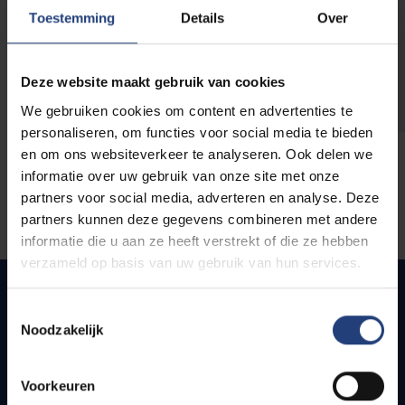
opleidingen
Toestemming
Details
Over
Deze website maakt gebruik van cookies
We gebruiken cookies om content en advertenties te
personaliseren, om functies voor social media te bieden
en om ons websiteverkeer te analyseren. Ook delen we
informatie over uw gebruik van onze site met onze
partners voor social media, adverteren en analyse. Deze
partners kunnen deze gegevens combineren met andere
informatie die u aan ze heeft verstrekt of die ze hebben
verzameld op basis van uw gebruik van hun services.
Toestemmingsselectie
Noodzakelijk
Snel naar
Webmail
Voorkeuren
Jobs