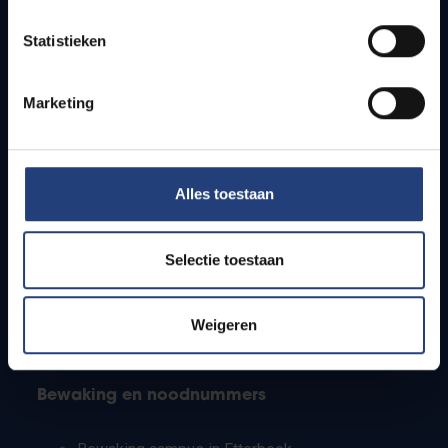
Lesroosters
Statistieken
Bereikbaarheid
Onderzoeksgroepen
Campusfaciliteiten
Marketing
Info voor
Alles toestaan
Pers
Studenten
Personeel
Selectie toestaan
PhD-studenten
Leerkrachten en secundaire scholen
Werkstudenten
Weigeren
Internationale studenten
Bewaking en noodnummers