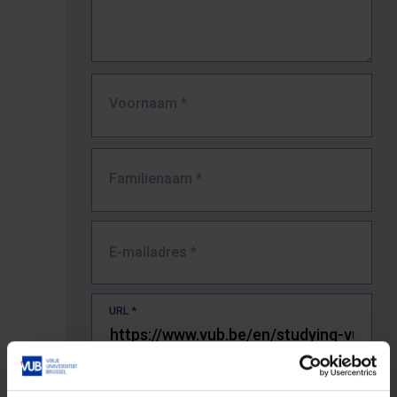
Voornaam
*
Familienaam
*
E-mailadres
*
URL
*
De volledige URL van de pagina waar je de fout zag.
Bv. https://www.vub.be/nl/studeren-aan-de-vub/alle-