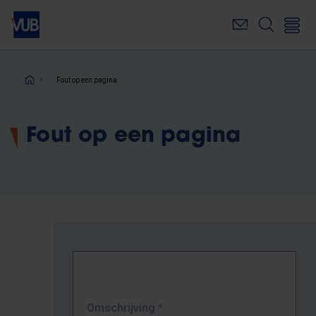
Overslaan
en
naar
de
inhoud
Kruimelpad
Fout op een pagina
gaan
Fout op een pagina
Omschrijving
*