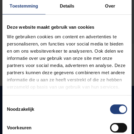
opleidingen
Toestemming
Details
Over
Deze website maakt gebruik van cookies
We gebruiken cookies om content en advertenties te
personaliseren, om functies voor social media te bieden
en om ons websiteverkeer te analyseren. Ook delen we
informatie over uw gebruik van onze site met onze
partners voor social media, adverteren en analyse. Deze
partners kunnen deze gegevens combineren met andere
informatie die u aan ze heeft verstrekt of die ze hebben
verzameld op basis van uw gebruik van hun services.
Toestemmingsselectie
Noodzakelijk
Snel naar
Webmail
Voorkeuren
Jobs