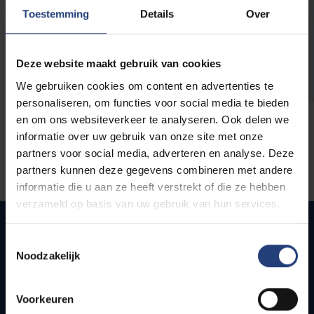
opleidingen
Toestemming
Details
Over
Deze website maakt gebruik van cookies
We gebruiken cookies om content en advertenties te
personaliseren, om functies voor social media te bieden
en om ons websiteverkeer te analyseren. Ook delen we
informatie over uw gebruik van onze site met onze
partners voor social media, adverteren en analyse. Deze
partners kunnen deze gegevens combineren met andere
informatie die u aan ze heeft verstrekt of die ze hebben
verzameld op basis van uw gebruik van hun services.
Toestemmingsselectie
Noodzakelijk
Snel naar
Webmail
Voorkeuren
Jobs