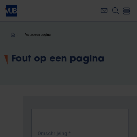
Overslaan
en
naar
de
inhoud
Kruimelpad
Fout op een pagina
gaan
Fout op een pagina
Omschrijving
*