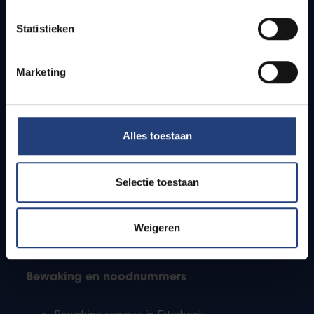
Lesroosters
Statistieken
Bereikbaarheid
Onderzoeksgroepen
Campusfaciliteiten
Marketing
Info voor
Alles toestaan
Pers
Studenten
Personeel
Selectie toestaan
PhD-studenten
Leerkrachten en secundaire scholen
Werkstudenten
Weigeren
Internationale studenten
Bewaking en noodnummers