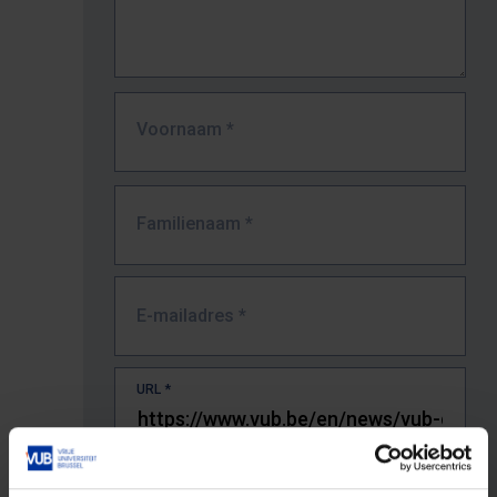
Voornaam
*
Familienaam
*
E-mailadres
*
URL
*
De volledige URL van de pagina waar je de fout zag.
Bv. https://www.vub.be/nl/studeren-aan-de-vub/alle-