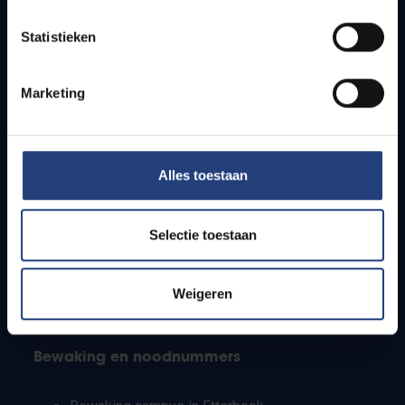
Lesroosters
Statistieken
Bereikbaarheid
Onderzoeksgroepen
Campusfaciliteiten
Marketing
Info voor
Alles toestaan
Pers
Studenten
Personeel
Selectie toestaan
PhD-studenten
Leerkrachten en secundaire scholen
Werkstudenten
Weigeren
Internationale studenten
Bewaking en noodnummers