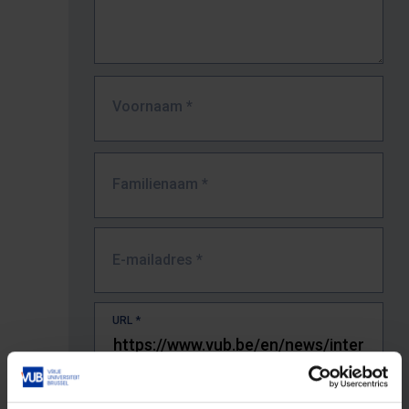
Voornaam
*
Familienaam
*
E-mailadres
*
URL
*
De volledige URL van de pagina waar je de fout zag.
Bv. https://www.vub.be/nl/studeren-aan-de-vub/alle-