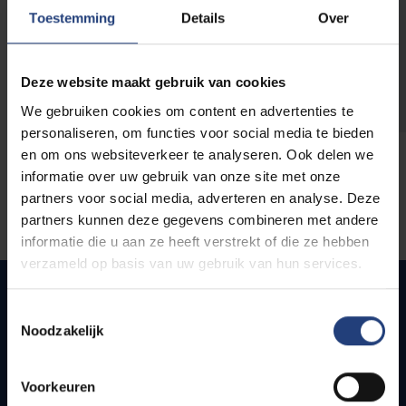
opleidingen
Toestemming
Details
Over
Deze website maakt gebruik van cookies
We gebruiken cookies om content en advertenties te
personaliseren, om functies voor social media te bieden
en om ons websiteverkeer te analyseren. Ook delen we
informatie over uw gebruik van onze site met onze
partners voor social media, adverteren en analyse. Deze
partners kunnen deze gegevens combineren met andere
informatie die u aan ze heeft verstrekt of die ze hebben
verzameld op basis van uw gebruik van hun services.
Toestemmingsselectie
Noodzakelijk
Snel naar
Webmail
Voorkeuren
Jobs