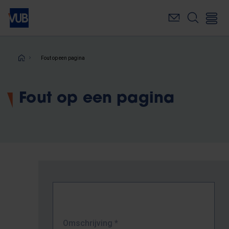
Overslaan
en
naar
de
inhoud
Kruimelpad
Fout op een pagina
gaan
Fout op een pagina
Omschrijving
*