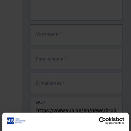
Voornaam
*
Familienaam
*
E-mailadres
*
URL
*
De volledige URL van de pagina waar je de fout zag.
Bv. https://www.vub.be/nl/studeren-aan-de-vub/alle-