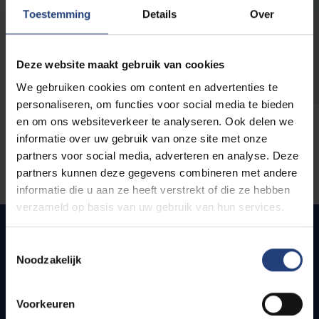
opleidingen
Toestemming
Details
Over
Deze website maakt gebruik van cookies
We gebruiken cookies om content en advertenties te
personaliseren, om functies voor social media te bieden
en om ons websiteverkeer te analyseren. Ook delen we
informatie over uw gebruik van onze site met onze
partners voor social media, adverteren en analyse. Deze
partners kunnen deze gegevens combineren met andere
informatie die u aan ze heeft verstrekt of die ze hebben
verzameld op basis van uw gebruik van hun services.
Toestemmingsselectie
Noodzakelijk
Snel naar
Webmail
Voorkeuren
Jobs