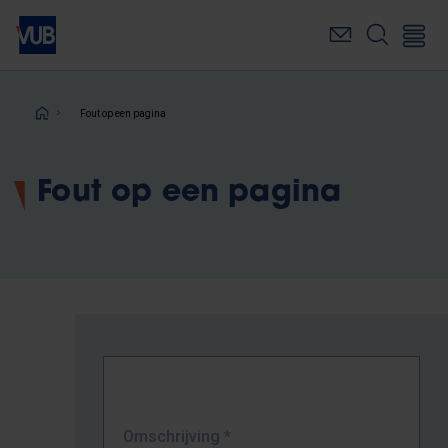
Overslaan
en
naar
de
inhoud
Kruimelpad
Fout op een pagina
gaan
Fout op een pagina
Omschrijving
*