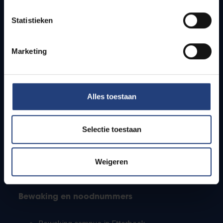
Lesroosters
Statistieken
Bereikbaarheid
Onderzoeksgroepen
Campusfaciliteiten
Marketing
Info voor
Alles toestaan
Pers
Studenten
Personeel
Selectie toestaan
PhD-studenten
Leerkrachten en secundaire scholen
Werkstudenten
Weigeren
Internationale studenten
Bewaking en noodnummers