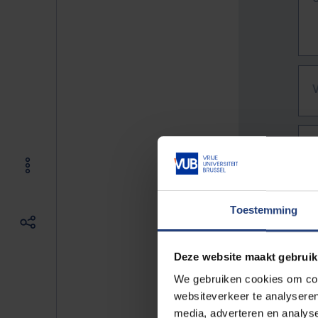
Toestemming
Deze website maakt gebruik
We gebruiken cookies om cont
websiteverkeer te analyseren
De vo
media, adverteren en analys
Bv. h