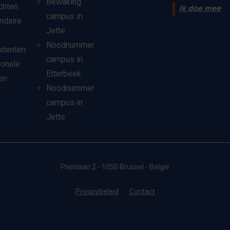
Bewaking
chten
Ik doe mee
campus in
ndaire
Jette
Noodnummer
udenten
campus in
ionale
Etterbeek
en
Noodnummer
campus in
Jette
Pleinlaan 2 - 1050 Brussel - België
Privacybeleid
Contact