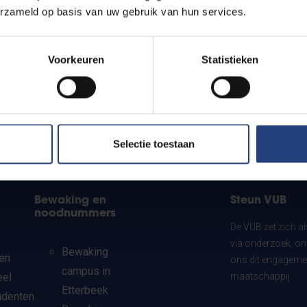
erzameld op basis van uw gebruik van hun services.
Voorkeuren
Statistieken
Selectie toestaan
Bewaking en
Steun VUB
noodnummers
De VUB zet zich a
via onderzoek, on
Bewaking
en
ons dit engagemen
campus in
eel
maatschappij.
Etterbeek
udenten