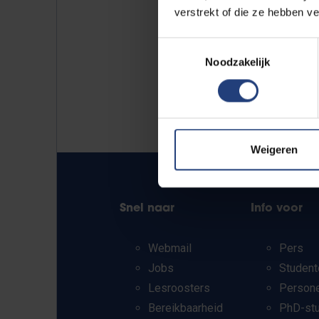
verstrekt of die ze hebben v
Toestemmingsselectie
Noodzakelijk
Weigeren
Snel naar
Info voor
Webmail
Pers
Jobs
Student
Lesroosters
Person
Bereikbaarheid
PhD-st