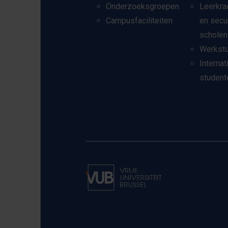
Onderzoeksgroepen
Leerkra
Campusfaciliteiten
en secu
scholen
Werkst
Internat
student