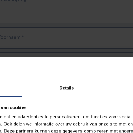
Voornaam
*
Familienaam
*
E-mailadres
*
Details
URL
*
 van cookies
ent en advertenties te personaliseren, om functies voor social
. Ook delen we informatie over uw gebruik van onze site met on
lledige URL van de pagina waar je de fout zag.
e. Deze partners kunnen deze gegevens combineren met andere i
ttps://www.vub.be/nl/studeren-aan-de-vub/alle-opleidingen