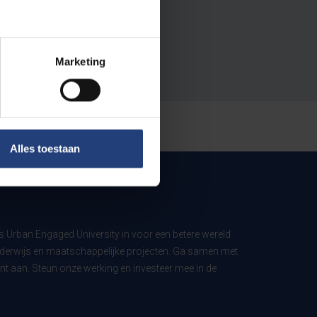
Marketing
Alles toestaan
ls Urban Engaged University in voor een betere wereld
derwijs en maatschappelijke projecten. Ga samen met
t aan. Steun onze werking en investeer mee in de