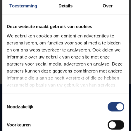
opleidingen
Toestemming
Details
Over
Deze website maakt gebruik van cookies
We gebruiken cookies om content en advertenties te
personaliseren, om functies voor social media te bieden
en om ons websiteverkeer te analyseren. Ook delen we
informatie over uw gebruik van onze site met onze
partners voor social media, adverteren en analyse. Deze
partners kunnen deze gegevens combineren met andere
informatie die u aan ze heeft verstrekt of die ze hebben
verzameld op basis van uw gebruik van hun services.
Toestemmingsselectie
Noodzakelijk
Snel naar
Webmail
Voorkeuren
Jobs