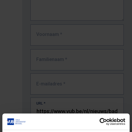
Voornaam
*
Familienaam
*
E-mailadres
*
URL
*
De volledige URL van de pagina waar je de fout zag.
Bv. https://www.vub.be/nl/studeren-aan-de-vub/alle-