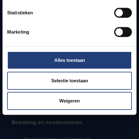
Lesroosters
Statistieken
Bereikbaarheid
Onderzoeksgroepen
Campusfaciliteiten
Marketing
Info voor
Alles toestaan
Pers
Studenten
Personeel
Selectie toestaan
PhD-studenten
Leerkrachten en secundaire scholen
Werkstudenten
Weigeren
Internationale studenten
Bewaking en noodnummers