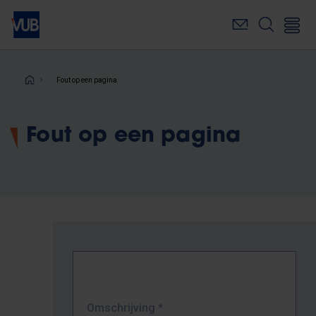
Overslaan
en
naar
de
inhoud
Kruimelpad
Fout op een pagina
gaan
Fout op een pagina
Omschrijving
*