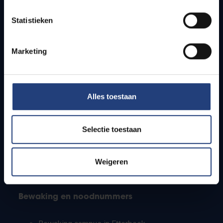
Lesroosters
Statistieken
Bereikbaarheid
Onderzoeksgroepen
Campusfaciliteiten
Marketing
Info voor
Alles toestaan
Pers
Studenten
Personeel
Selectie toestaan
PhD-studenten
Leerkrachten en secundaire scholen
Werkstudenten
Weigeren
Internationale studenten
Bewaking en noodnummers