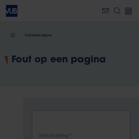
Overslaan
en
naar
de
inhoud
Kruimelpad
Fout op een pagina
gaan
Fout op een pagina
Omschrijving
*