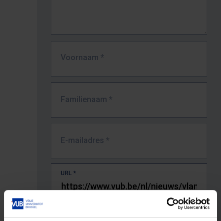
Voornaam
*
Familienaam
*
E-mailadres
*
URL
*
De volledige URL van de pagina waar je de fout zag.
Bv. https://www.vub.be/nl/studeren-aan-de-vub/alle-