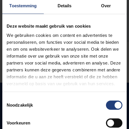
opleidingen
Toestemming
Details
Over
Deze website maakt gebruik van cookies
We gebruiken cookies om content en advertenties te
personaliseren, om functies voor social media te bieden
en om ons websiteverkeer te analyseren. Ook delen we
informatie over uw gebruik van onze site met onze
partners voor social media, adverteren en analyse. Deze
partners kunnen deze gegevens combineren met andere
informatie die u aan ze heeft verstrekt of die ze hebben
verzameld op basis van uw gebruik van hun services.
Toestemmingsselectie
Noodzakelijk
Snel naar
Webmail
Voorkeuren
Jobs