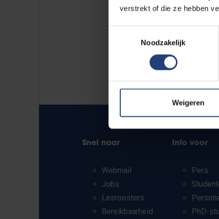
verstrekt of die ze hebben v
Toestemmingsselectie
Noodzakelijk
Weigeren
Snel naar
Info voor
Webmail
Pers
Jobs
Student
Lesroosters
Person
Bereikbaarheid
PhD-st