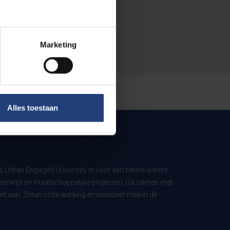
Marketing
Alles toestaan
ls Urban Engaged University in voor een betere wereld
derwijs en maatschappelijke projecten. Ga samen met
t aan. Steun onze werking en investeer mee in de