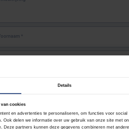
Voornaam
*
Familienaam
*
E-mailadres
*
Details
URL
*
 van cookies
ent en advertenties te personaliseren, om functies voor social
. Ook delen we informatie over uw gebruik van onze site met on
lledige URL van de pagina waar je de fout zag.
e. Deze partners kunnen deze gegevens combineren met andere i
ttps://www.vub.be/nl/studeren-aan-de-vub/alle-opleidingen