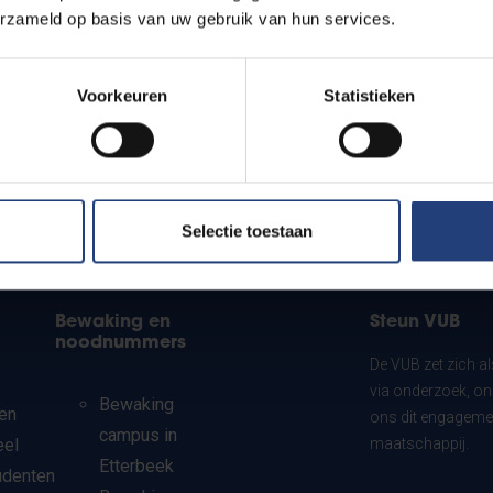
erzameld op basis van uw gebruik van hun services.
Voorkeuren
Statistieken
Selectie toestaan
Bewaking en
Steun VUB
noodnummers
De VUB zet zich a
via onderzoek, on
Bewaking
en
ons dit engagemen
campus in
eel
maatschappij.
Etterbeek
udenten