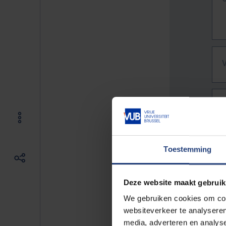
Toestemming
Deze website maakt gebruik
We gebruiken cookies om cont
websiteverkeer te analyseren
De vo
media, adverteren en analys
Bv. h