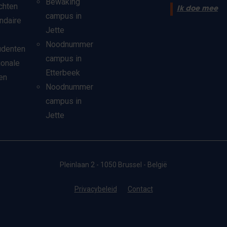
Bewaking
chten
Ik doe mee
campus in
ndaire
Jette
Noodnummer
udenten
campus in
ionale
Etterbeek
en
Noodnummer
campus in
Jette
Pleinlaan 2 - 1050 Brussel - België
Privacybeleid
Contact