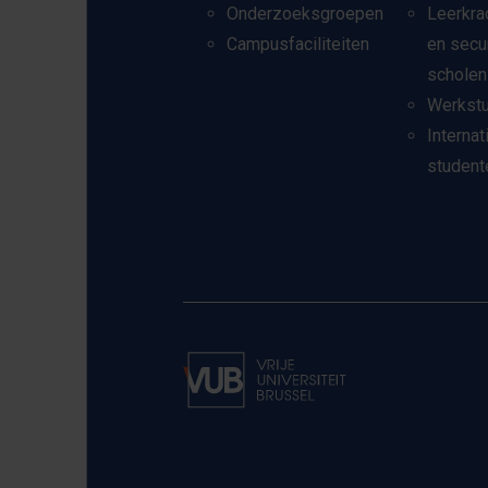
Onderzoeksgroepen
Leerkra
Campusfaciliteiten
en secu
scholen
Werkst
Internat
student