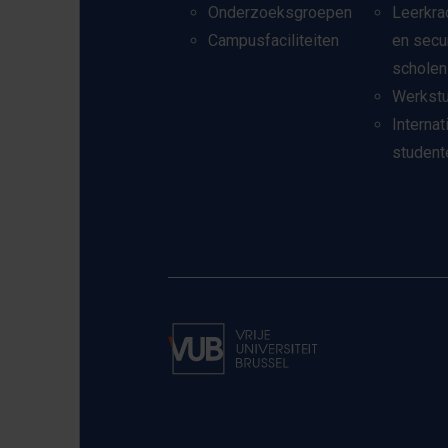
Onderzoeksgroepen
Leerkra
Campusfaciliteiten
en secu
scholen
Werkst
Internat
student