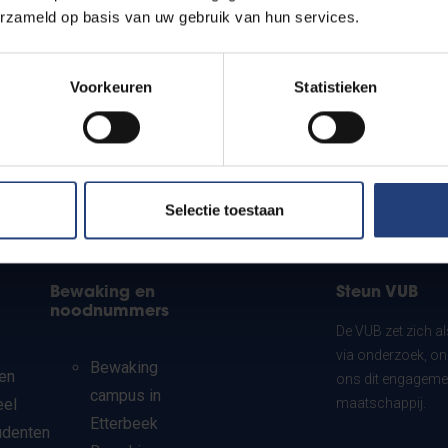
erzameld op basis van uw gebruik van hun services.
Voorkeuren
Statistieken
Selectie toestaan
Bewaking en
Steun VUB
noodnummers
De VUB zet zich a
via onderzoek, on
Bewaking
en
ons dit engagemen
campus in
eel
maatschappij.
Etterbeek
udenten