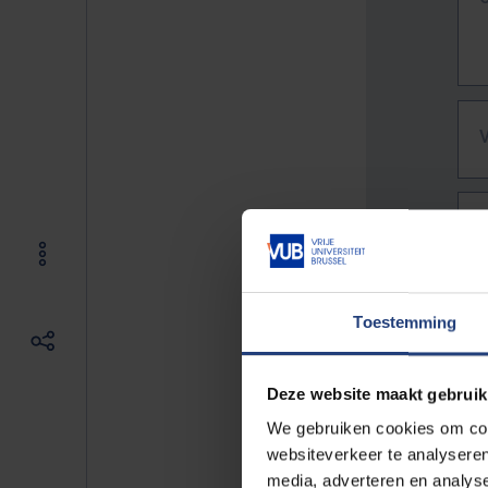
Toestemming
Deze website maakt gebruik
We gebruiken cookies om cont
websiteverkeer te analyseren
De vo
media, adverteren en analys
Bv. h