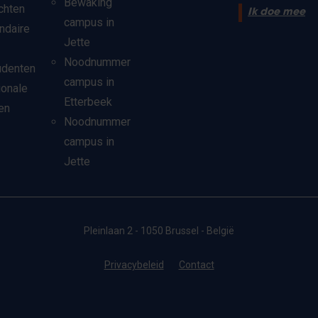
Bewaking
chten
Ik doe mee
campus in
ndaire
Jette
Noodnummer
udenten
campus in
ionale
Etterbeek
en
Noodnummer
campus in
Jette
Pleinlaan 2 - 1050 Brussel - België
Privacybeleid
Contact