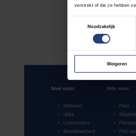
verstrekt of die ze hebben v
Toestemmingsselectie
Noodzakelijk
Weigeren
Snel naar
Info voor
Webmail
Pers
Jobs
Student
Lesroosters
Person
Bereikbaarheid
PhD-st