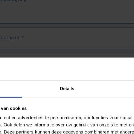
Voornaam
*
Familienaam
*
E-mailadres
*
Details
URL
*
 van cookies
ent en advertenties te personaliseren, om functies voor social
. Ook delen we informatie over uw gebruik van onze site met on
lledige URL van de pagina waar je de fout zag.
e. Deze partners kunnen deze gegevens combineren met andere i
ttps://www.vub.be/nl/studeren-aan-de-vub/alle-opleidingen