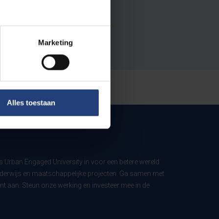
Marketing
Alles toestaan
ls Urban Engaged University in voor een betere wereld
derwijs en maatschappelijke projecten. Ga samen met
t aan. Steun onze werking en investeer mee in de