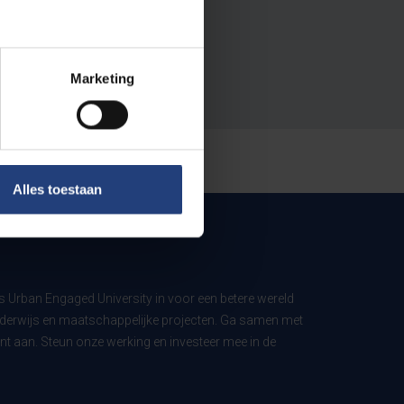
Marketing
Alles toestaan
ls Urban Engaged University in voor een betere wereld
derwijs en maatschappelijke projecten. Ga samen met
t aan. Steun onze werking en investeer mee in de