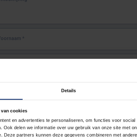
Voornaam
*
Familienaam
*
E-mailadres
*
Details
URL
*
 van cookies
ent en advertenties te personaliseren, om functies voor social
. Ook delen we informatie over uw gebruik van onze site met on
lledige URL van de pagina waar je de fout zag.
e. Deze partners kunnen deze gegevens combineren met andere i
ttps://www.vub.be/nl/studeren-aan-de-vub/alle-opleidingen