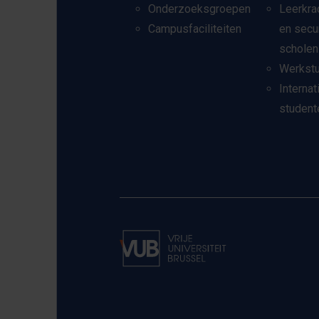
Onderzoeksgroepen
Leerkra
Campusfaciliteiten
en secu
scholen
Werkst
Internat
student