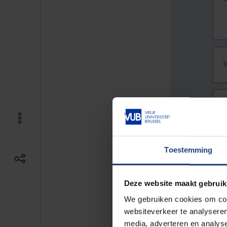
Toestemming
Deze website maakt gebruik
We gebruiken cookies om cont
websiteverkeer te analyseren
De vo
media, adverteren en analys
Bv. h