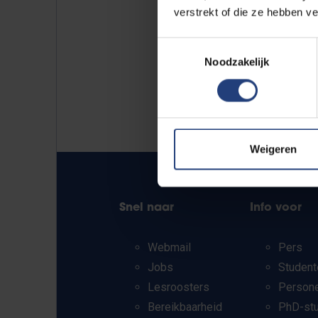
verstrekt of die ze hebben v
Toestemmingsselectie
Noodzakelijk
Weigeren
Snel naar
Info voor
Webmail
Pers
Jobs
Student
Lesroosters
Person
Bereikbaarheid
PhD-st