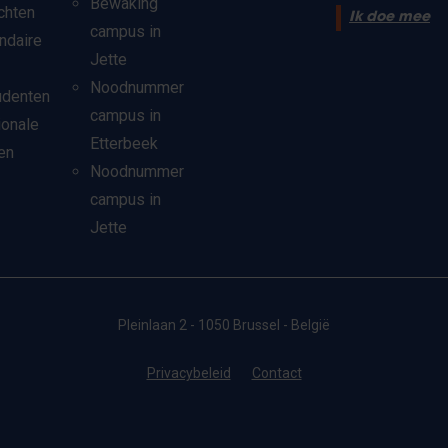
Bewaking
chten
Ik doe mee
campus in
ndaire
Jette
Noodnummer
udenten
campus in
ionale
Etterbeek
en
Noodnummer
campus in
Jette
Pleinlaan 2 - 1050 Brussel - België
Privacybeleid
Contact