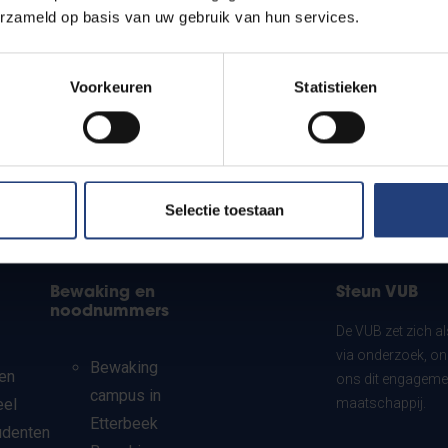
erzameld op basis van uw gebruik van hun services.
Voorkeuren
Statistieken
Selectie toestaan
Bewaking en
Steun VUB
noodnummers
De VUB zet zich a
via onderzoek, on
Bewaking
en
ons dit engagemen
campus in
eel
maatschappij.
Etterbeek
udenten