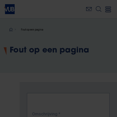
Overslaan
en
naar
de
inhoud
Kruimelpad
Fout op een pagina
gaan
Fout op een pagina
Omschrijving
*