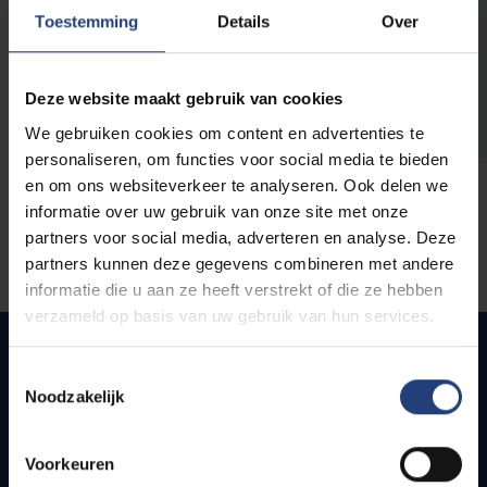
opleidingen
Toestemming
Details
Over
Deze website maakt gebruik van cookies
We gebruiken cookies om content en advertenties te
personaliseren, om functies voor social media te bieden
en om ons websiteverkeer te analyseren. Ook delen we
informatie over uw gebruik van onze site met onze
partners voor social media, adverteren en analyse. Deze
partners kunnen deze gegevens combineren met andere
informatie die u aan ze heeft verstrekt of die ze hebben
verzameld op basis van uw gebruik van hun services.
Toestemmingsselectie
Noodzakelijk
Snel naar
Webmail
Voorkeuren
Jobs