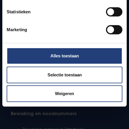
Lesroosters
Statistieken
Bereikbaarheid
Onderzoeksgroepen
Campusfaciliteiten
Marketing
Info voor
Alles toestaan
Pers
Studenten
Personeel
Selectie toestaan
PhD-studenten
Leerkrachten en secundaire scholen
Werkstudenten
Weigeren
Internationale studenten
Bewaking en noodnummers