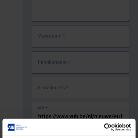
Voornaam
*
Familienaam
*
E-mailadres
*
URL
*
De volledige URL van de pagina waar je de fout zag.
Bv. https://www.vub.be/nl/studeren-aan-de-vub/alle-