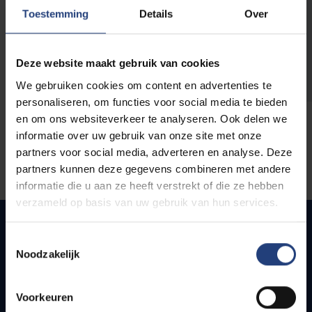
opleidingen
Toestemming
Details
Over
Deze website maakt gebruik van cookies
We gebruiken cookies om content en advertenties te
personaliseren, om functies voor social media te bieden
en om ons websiteverkeer te analyseren. Ook delen we
informatie over uw gebruik van onze site met onze
partners voor social media, adverteren en analyse. Deze
partners kunnen deze gegevens combineren met andere
informatie die u aan ze heeft verstrekt of die ze hebben
verzameld op basis van uw gebruik van hun services.
Toestemmingsselectie
Noodzakelijk
Snel naar
Webmail
Voorkeuren
Jobs