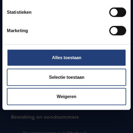
Lesroosters
Statistieken
Bereikbaarheid
Onderzoeksgroepen
Campusfaciliteiten
Marketing
Info voor
Alles toestaan
Pers
Studenten
Personeel
Selectie toestaan
PhD-studenten
Leerkrachten en secundaire scholen
Werkstudenten
Weigeren
Internationale studenten
Bewaking en noodnummers