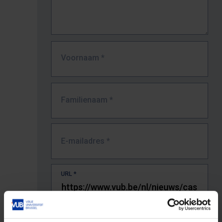
Voornaam
*
Familienaam
*
E-mailadres
*
URL
*
De volledige URL van de pagina waar je de fout zag.
Bv. https://www.vub.be/nl/studeren-aan-de-vub/alle-