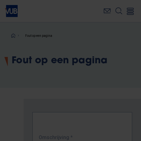
Overslaan
en
naar
de
inhoud
Kruimelpad
Fout op een pagina
gaan
Fout op een pagina
Omschrijving
*