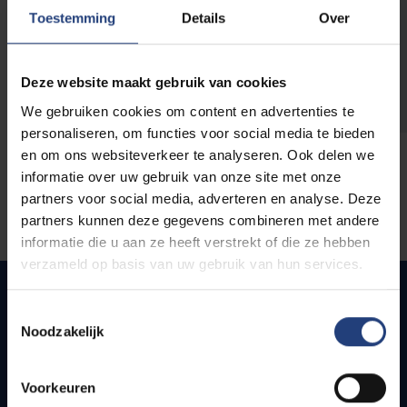
opleidingen
Toestemming
Details
Over
Deze website maakt gebruik van cookies
We gebruiken cookies om content en advertenties te
personaliseren, om functies voor social media te bieden
en om ons websiteverkeer te analyseren. Ook delen we
informatie over uw gebruik van onze site met onze
partners voor social media, adverteren en analyse. Deze
partners kunnen deze gegevens combineren met andere
informatie die u aan ze heeft verstrekt of die ze hebben
verzameld op basis van uw gebruik van hun services.
Toestemmingsselectie
Noodzakelijk
Snel naar
Webmail
Voorkeuren
Jobs