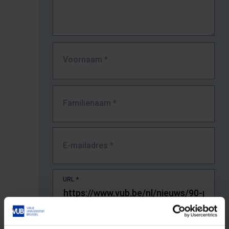
Voornaam
*
Familienaam
*
E-mailadres
*
URL
*
De volledige URL van de pagina waar je de fout zag.
Bv. https://www.vub.be/nl/studeren-aan-de-vub/alle-