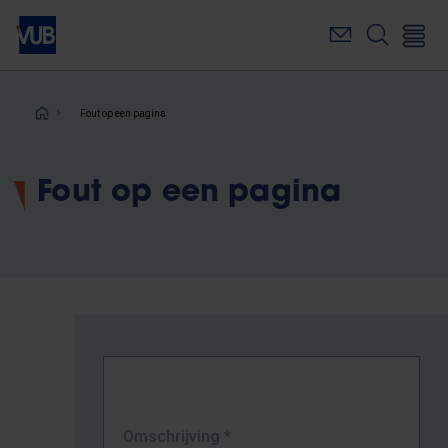
Overslaan
en
naar
de
inhoud
Kruimelpad
Fout op een pagina
gaan
Fout op een pagina
Omschrijving
*