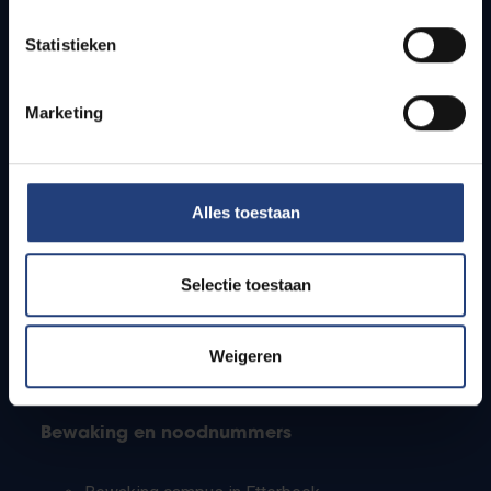
Lesroosters
Statistieken
Bereikbaarheid
Onderzoeksgroepen
Campusfaciliteiten
Marketing
Info voor
Alles toestaan
Pers
Studenten
Personeel
Selectie toestaan
PhD-studenten
Leerkrachten en secundaire scholen
Werkstudenten
Weigeren
Internationale studenten
Bewaking en noodnummers