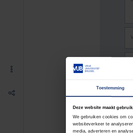
Toestemming
Deze website maakt gebruik
We gebruiken cookies om cont
websiteverkeer te analyseren
De vo
media, adverteren en analys
Bv. h