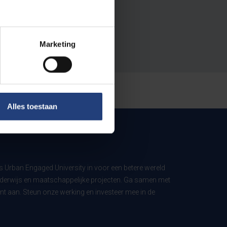
Marketing
Alles toestaan
ls Urban Engaged University in voor een betere wereld
derwijs en maatschappelijke projecten. Ga samen met
t aan. Steun onze werking en investeer mee in de