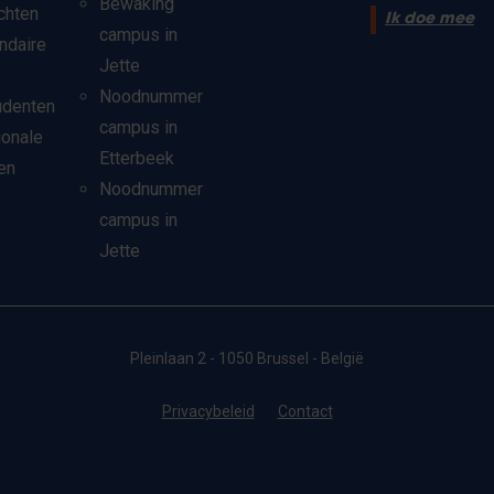
Bewaking
chten
Ik doe mee
campus in
ndaire
Jette
Noodnummer
udenten
campus in
ionale
Etterbeek
en
Noodnummer
campus in
Jette
Pleinlaan 2 - 1050 Brussel - België
Privacybeleid
Contact