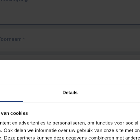
Voornaam
*
Familienaam
*
E-mailadres
*
Details
URL
*
 van cookies
ent en advertenties te personaliseren, om functies voor social
. Ook delen we informatie over uw gebruik van onze site met on
lledige URL van de pagina waar je de fout zag.
e. Deze partners kunnen deze gegevens combineren met andere i
ttps://www.vub.be/nl/studeren-aan-de-vub/alle-opleidingen