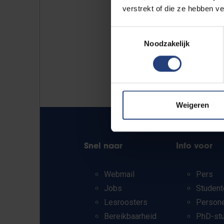
verstrekt of die ze hebben v
Toestemmingsselectie
Noodzakelijk
Weigeren
Snel naar
Info voor
Webmail
Pers
Jobs
Student
Lesroosters
Person
Bereikbaarheid
PhD-st