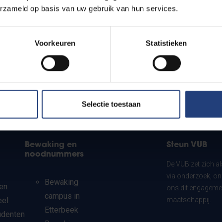
erzameld op basis van uw gebruik van hun services.
Voorkeuren
Statistieken
Selectie toestaan
Bewaking en
Steun VUB
noodnummers
De VUB zet zich a
via onderzoek, on
Bewaking
en
ons dit engagemen
campus in
eel
maatschappij.
Etterbeek
udenten