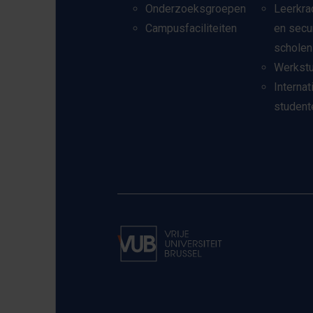
Onderzoeksgroepen
Leerkra
Campusfaciliteiten
en secu
scholen
Werkst
Internat
student