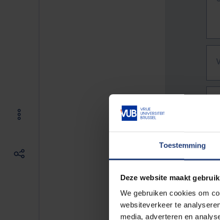
Toestemming
Deze website maakt gebruik
We gebruiken cookies om cont
websiteverkeer te analyseren
De vo
media, adverteren en analys
Bv. h