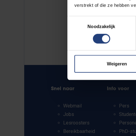
verstrekt of die ze hebben v
Toestemmingsselectie
Noodzakelijk
Weigeren
Snel naar
Info voor
Webmail
Pers
Jobs
Student
Lesroosters
Person
Bereikbaarheid
PhD-st