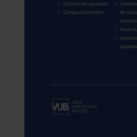
Onderzoeksgroepen
Leerkra
Campusfaciliteiten
en secu
scholen
Werkst
Internat
student