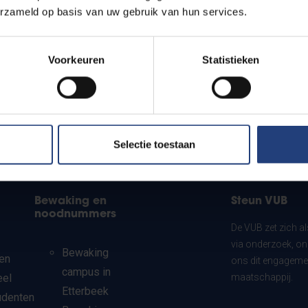
erzameld op basis van uw gebruik van hun services.
Voorkeuren
Statistieken
Selectie toestaan
Bewaking en
Steun VUB
noodnummers
De VUB zet zich a
via onderzoek, on
Bewaking
en
ons dit engagemen
campus in
eel
maatschappij.
Etterbeek
udenten