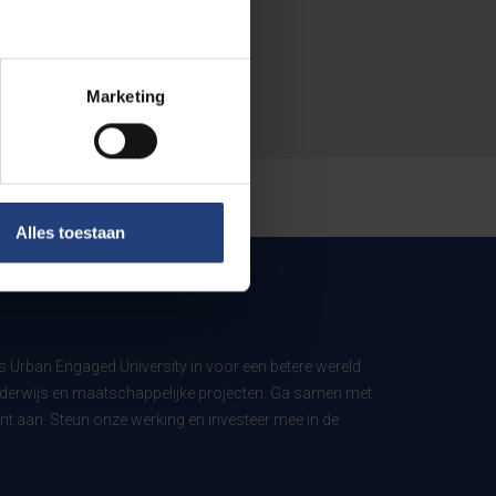
Marketing
Alles toestaan
ls Urban Engaged University in voor een betere wereld
derwijs en maatschappelijke projecten. Ga samen met
t aan. Steun onze werking en investeer mee in de