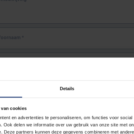
Voornaam
*
Familienaam
*
E-mailadres
*
Details
URL
*
 van cookies
ent en advertenties te personaliseren, om functies voor social
. Ook delen we informatie over uw gebruik van onze site met on
lledige URL van de pagina waar je de fout zag.
e. Deze partners kunnen deze gegevens combineren met andere i
ttps://www.vub.be/nl/studeren-aan-de-vub/alle-opleidingen