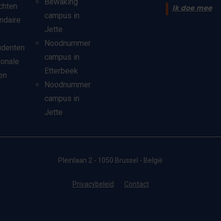
Bewaking
chten
Ik doe mee
campus in
ndaire
Jette
Noodnummer
udenten
campus in
ionale
Etterbeek
en
Noodnummer
campus in
Jette
Pleinlaan 2 - 1050 Brussel - België
Privacybeleid
Contact