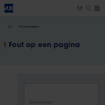
Overslaan
en
naar
de
inhoud
Kruimelpad
Fout op een pagina
gaan
Fout op een pagina
Omschrijving
*