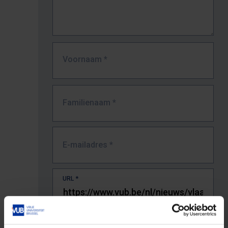
Voornaam
*
Familienaam
*
E-mailadres
*
URL
*
De volledige URL van de pagina waar je de fout zag.
Bv. https://www.vub.be/nl/studeren-aan-de-vub/alle-