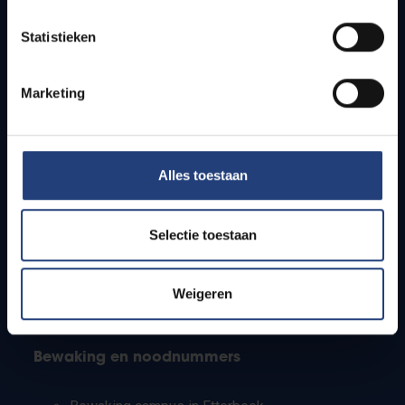
Lesroosters
Statistieken
Bereikbaarheid
Onderzoeksgroepen
Campusfaciliteiten
Marketing
Info voor
Alles toestaan
Pers
Studenten
Personeel
Selectie toestaan
PhD-studenten
Leerkrachten en secundaire scholen
Werkstudenten
Weigeren
Internationale studenten
Bewaking en noodnummers