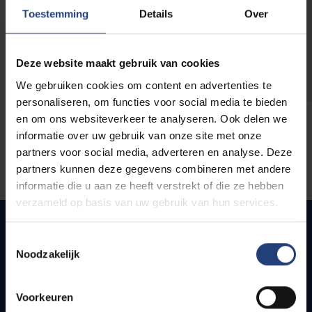
opleidingen
Toestemming
Details
Over
Deze website maakt gebruik van cookies
We gebruiken cookies om content en advertenties te
personaliseren, om functies voor social media te bieden
en om ons websiteverkeer te analyseren. Ook delen we
informatie over uw gebruik van onze site met onze
partners voor social media, adverteren en analyse. Deze
partners kunnen deze gegevens combineren met andere
informatie die u aan ze heeft verstrekt of die ze hebben
verzameld op basis van uw gebruik van hun services.
Toestemmingsselectie
Noodzakelijk
Snel naar
Webmail
Voorkeuren
Jobs