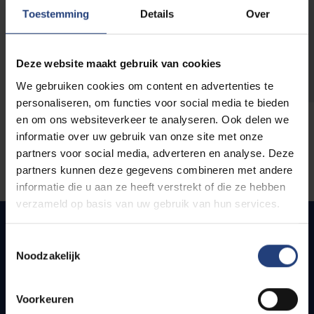
opleidingen
Toestemming
Details
Over
Deze website maakt gebruik van cookies
We gebruiken cookies om content en advertenties te
personaliseren, om functies voor social media te bieden
en om ons websiteverkeer te analyseren. Ook delen we
informatie over uw gebruik van onze site met onze
partners voor social media, adverteren en analyse. Deze
partners kunnen deze gegevens combineren met andere
informatie die u aan ze heeft verstrekt of die ze hebben
verzameld op basis van uw gebruik van hun services.
Toestemmingsselectie
Noodzakelijk
Snel naar
Webmail
Voorkeuren
Jobs