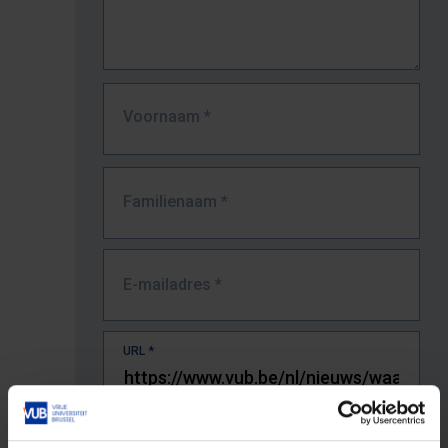
Voornaam
*
Familienaam
*
E-mailadres
*
URL
*
De volledige URL van de pagina waar je de fout zag.
Bv. https://www.vub.be/nl/studeren-aan-de-vub/alle-