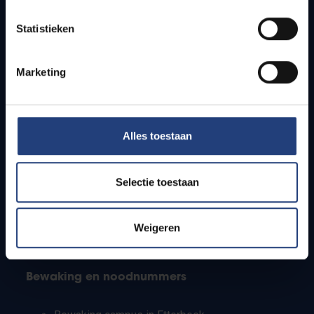
Lesroosters
Statistieken
Bereikbaarheid
Onderzoeksgroepen
Campusfaciliteiten
Marketing
Info voor
Alles toestaan
Pers
Studenten
Personeel
Selectie toestaan
PhD-studenten
Leerkrachten en secundaire scholen
Werkstudenten
Weigeren
Internationale studenten
Bewaking en noodnummers