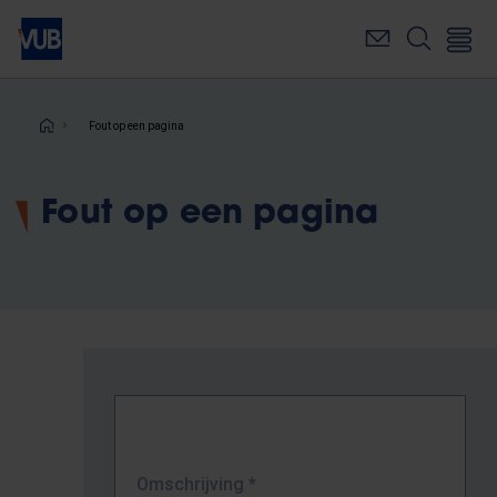
Overslaan
en
naar
de
inhoud
Kruimelpad
Fout op een pagina
gaan
Fout op een pagina
Omschrijving
*