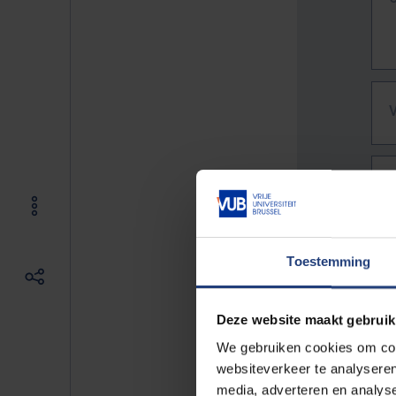
Toestemming
Deze website maakt gebruik
We gebruiken cookies om cont
websiteverkeer te analyseren
De vo
media, adverteren en analys
Bv. h