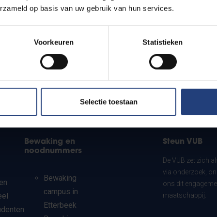
erzameld op basis van uw gebruik van hun services.
Voorkeuren
Statistieken
Selectie toestaan
Bewaking en
Steun VUB
noodnummers
De VUB zet zich a
via onderzoek, on
Bewaking
en
ons dit engagemen
campus in
eel
maatschappij.
Etterbeek
udenten