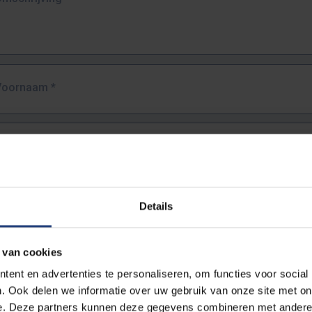
Voornaam
*
Familienaam
*
E-mailadres
*
Details
URL
*
 van cookies
ent en advertenties te personaliseren, om functies voor social
. Ook delen we informatie over uw gebruik van onze site met on
lledige URL van de pagina waar je de fout zag.
e. Deze partners kunnen deze gegevens combineren met andere i
ttps://www.vub.be/nl/studeren-aan-de-vub/alle-opleidingen