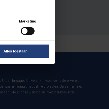
Marketing
Alles toestaan
ls Urban Engaged University in voor een betere wereld
derwijs en maatschappelijke projecten. Ga samen met
t aan. Steun onze werking en investeer mee in de