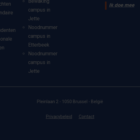
Bewaking
chten
Ik doe mee
campus in
ndaire
Jette
Noodnummer
udenten
campus in
ionale
Etterbeek
en
Noodnummer
campus in
Jette
Pleinlaan 2 - 1050 Brussel - België
Privacybeleid
Contact