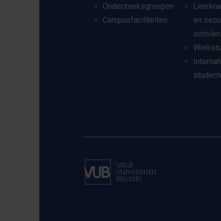
Onderzoeksgroepen
Leerkra
Campusfaciliteiten
en secu
scholen
Werkst
Internat
student