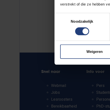
verstrekt of die ze hebben v
Toestemmingsselectie
Noodzakelijk
Weigeren
Snel naar
Info voor
Webmail
Pers
Jobs
Student
Lesroosters
Person
Bereikbaarheid
PhD-st