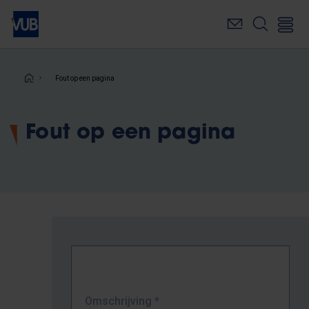
Overslaan
en
naar
de
inhoud
Kruimelpad
Fout op een pagina
gaan
Fout op een pagina
Omschrijving
*