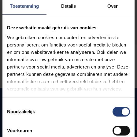
opleidingen
Toestemming
Details
Over
Deze website maakt gebruik van cookies
We gebruiken cookies om content en advertenties te
personaliseren, om functies voor social media te bieden
en om ons websiteverkeer te analyseren. Ook delen we
informatie over uw gebruik van onze site met onze
partners voor social media, adverteren en analyse. Deze
partners kunnen deze gegevens combineren met andere
informatie die u aan ze heeft verstrekt of die ze hebben
verzameld op basis van uw gebruik van hun services.
Toestemmingsselectie
Noodzakelijk
Snel naar
Webmail
Voorkeuren
Jobs