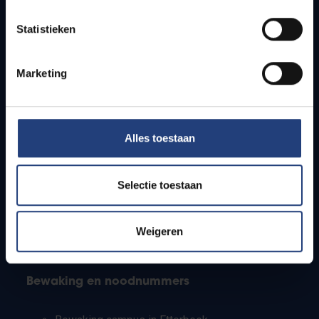
Lesroosters
Statistieken
Bereikbaarheid
Onderzoeksgroepen
Campusfaciliteiten
Marketing
Info voor
Alles toestaan
Pers
Studenten
Personeel
Selectie toestaan
PhD-studenten
Leerkrachten en secundaire scholen
Werkstudenten
Weigeren
Internationale studenten
Bewaking en noodnummers