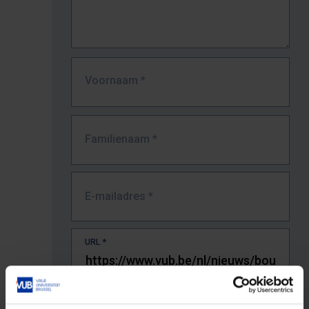
Voornaam
*
Familienaam
*
E-mailadres
*
URL
*
De volledige URL van de pagina waar je de fout zag.
Bv. https://www.vub.be/nl/studeren-aan-de-vub/alle-