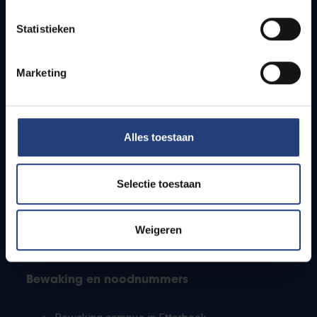
Lesroosters
Statistieken
Bereikbaarheid
Onderzoeksgroepen
Campusfaciliteiten
Marketing
Info voor
Alles toestaan
Pers
Studenten
Personeel
Selectie toestaan
PhD-studenten
Leerkrachten en secundaire scholen
Werkstudenten
Weigeren
Internationale studenten
Bewaking en noodnummers