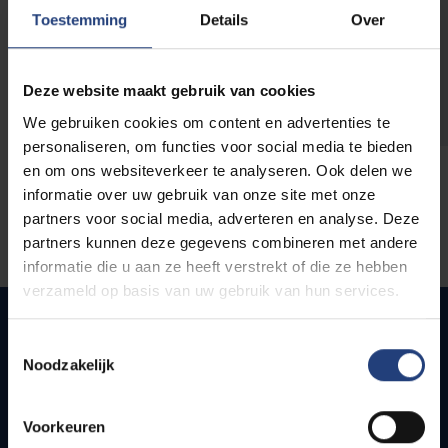
opleidingen
Toestemming
Details
Over
Deze website maakt gebruik van cookies
We gebruiken cookies om content en advertenties te
personaliseren, om functies voor social media te bieden
en om ons websiteverkeer te analyseren. Ook delen we
informatie over uw gebruik van onze site met onze
partners voor social media, adverteren en analyse. Deze
partners kunnen deze gegevens combineren met andere
informatie die u aan ze heeft verstrekt of die ze hebben
verzameld op basis van uw gebruik van hun services.
Toestemmingsselectie
Noodzakelijk
Snel naar
Webmail
Voorkeuren
Jobs