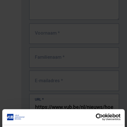
Voornaam
*
Familienaam
*
E-mailadres
*
URL
*
De volledige URL van de pagina waar je de fout zag.
Bv. https://www.vub.be/nl/studeren-aan-de-vub/alle-