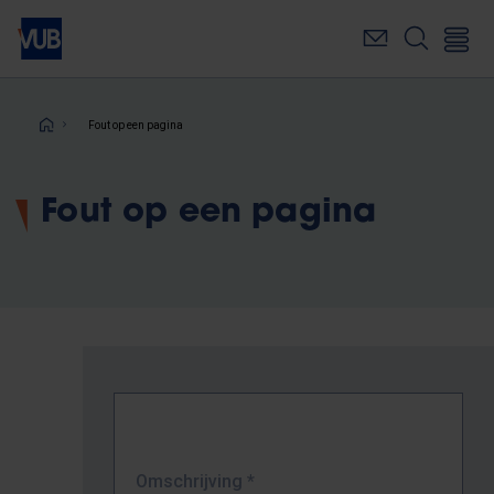
Overslaan
en
naar
de
inhoud
Kruimelpad
Fout op een pagina
gaan
Fout op een pagina
Omschrijving
*