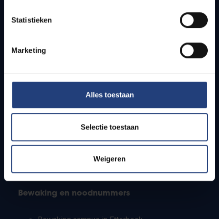
Lesroosters
Statistieken
Bereikbaarheid
Onderzoeksgroepen
Campusfaciliteiten
Marketing
Info voor
Alles toestaan
Pers
Studenten
Personeel
Selectie toestaan
PhD-studenten
Leerkrachten en secundaire scholen
Werkstudenten
Weigeren
Internationale studenten
Bewaking en noodnummers