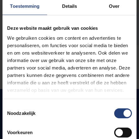
opleidingen
Toestemming
Details
Over
Deze website maakt gebruik van cookies
We gebruiken cookies om content en advertenties te
personaliseren, om functies voor social media te bieden
en om ons websiteverkeer te analyseren. Ook delen we
informatie over uw gebruik van onze site met onze
partners voor social media, adverteren en analyse. Deze
partners kunnen deze gegevens combineren met andere
informatie die u aan ze heeft verstrekt of die ze hebben
verzameld op basis van uw gebruik van hun services.
Toestemmingsselectie
Noodzakelijk
Snel naar
Webmail
Voorkeuren
Jobs