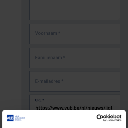
Voornaam
*
Familienaam
*
E-mailadres
*
URL
*
De volledige URL van de pagina waar je de fout zag.
Bv. https://www.vub.be/nl/studeren-aan-de-vub/alle-