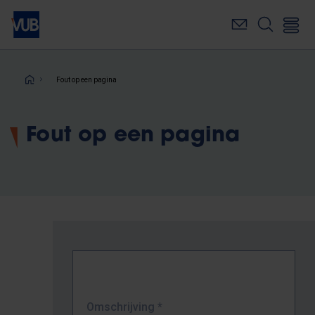
Overslaan
en
naar
de
inhoud
Kruimelpad
Fout op een pagina
gaan
Fout op een pagina
Omschrijving
*