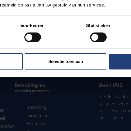
erzameld op basis van uw gebruik van hun services.
Voorkeuren
Statistieken
Selectie toestaan
Bewaking en
Steun VUB
noodnummers
De VUB zet zich a
via onderzoek, on
Bewaking
en
ons dit engagemen
campus in
eel
maatschappij.
Etterbeek
udenten