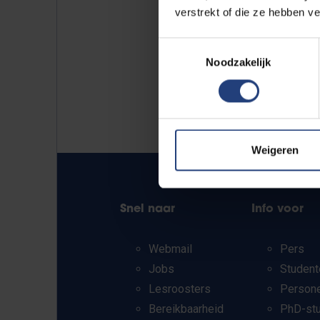
verstrekt of die ze hebben v
Toestemmingsselectie
Noodzakelijk
Weigeren
Snel naar
Info voor
Webmail
Pers
Jobs
Student
Lesroosters
Person
Bereikbaarheid
PhD-st