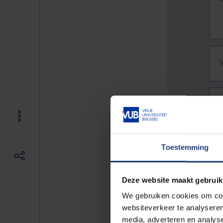
Toestemming
Deze website maakt gebruik
We gebruiken cookies om cont
websiteverkeer te analyseren
De vo
media, adverteren en analys
Bv. h