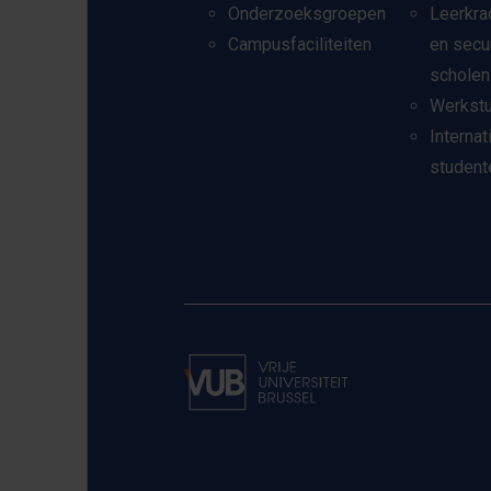
Onderzoeksgroepen
Leerkra
Campusfaciliteiten
en secu
scholen
Werkst
Internat
student