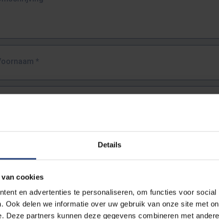
Voornaam
*
Familienaam
*
E-mailadres
*
Details
URL
*
 van cookies
ent en advertenties te personaliseren, om functies voor social
. Ook delen we informatie over uw gebruik van onze site met on
lledige URL van de pagina waar je de fout zag.
e. Deze partners kunnen deze gegevens combineren met andere i
ttps://www.vub.be/nl/studeren-aan-de-vub/alle-opleidingen