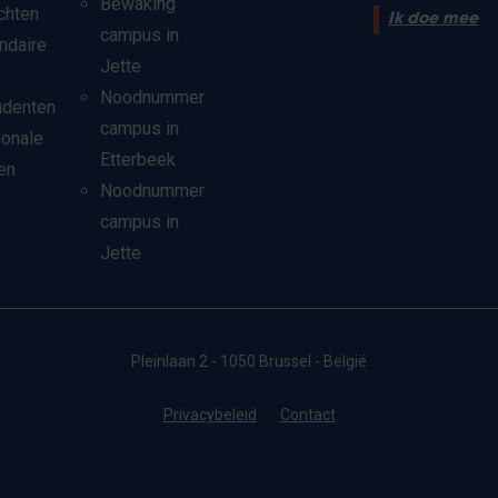
Bewaking
chten
Ik doe mee
campus in
ndaire
Jette
Noodnummer
udenten
campus in
ionale
Etterbeek
en
Noodnummer
campus in
Jette
Pleinlaan 2 - 1050 Brussel - België
Privacybeleid
Contact