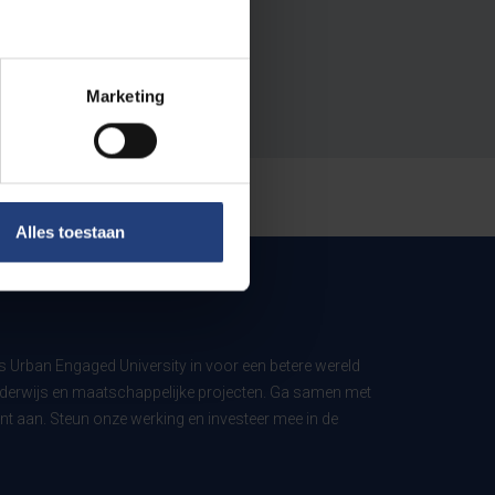
Marketing
Alles toestaan
ls Urban Engaged University in voor een betere wereld
derwijs en maatschappelijke projecten. Ga samen met
t aan. Steun onze werking en investeer mee in de