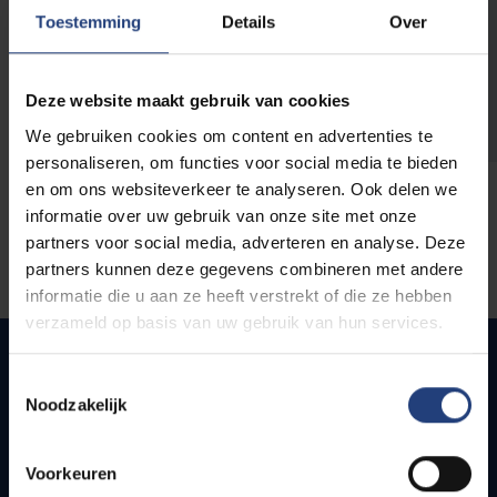
opleidingen
Toestemming
Details
Over
Deze website maakt gebruik van cookies
We gebruiken cookies om content en advertenties te
personaliseren, om functies voor social media te bieden
en om ons websiteverkeer te analyseren. Ook delen we
informatie over uw gebruik van onze site met onze
partners voor social media, adverteren en analyse. Deze
partners kunnen deze gegevens combineren met andere
informatie die u aan ze heeft verstrekt of die ze hebben
verzameld op basis van uw gebruik van hun services.
Toestemmingsselectie
Noodzakelijk
Snel naar
Webmail
Voorkeuren
Jobs