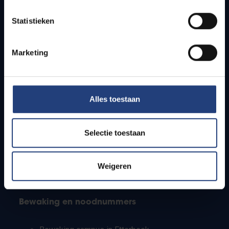
Lesroosters
Statistieken
Bereikbaarheid
Onderzoeksgroepen
Campusfaciliteiten
Marketing
Info voor
Alles toestaan
Pers
Studenten
Personeel
Selectie toestaan
PhD-studenten
Leerkrachten en secundaire scholen
Werkstudenten
Weigeren
Internationale studenten
Bewaking en noodnummers