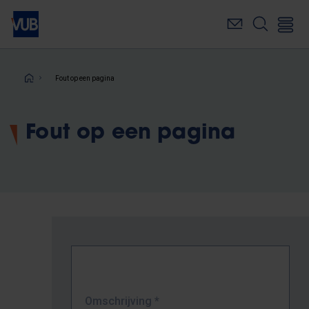
Overslaan
en
naar
de
inhoud
Kruimelpad
Fout op een pagina
gaan
Fout op een pagina
Omschrijving
*