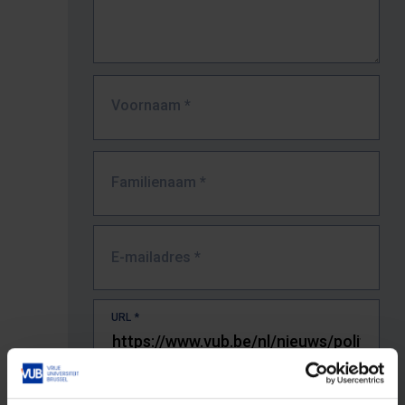
Voornaam
*
Familienaam
*
E-mailadres
*
URL
*
De volledige URL van de pagina waar je de fout zag.
Bv. https://www.vub.be/nl/studeren-aan-de-vub/alle-