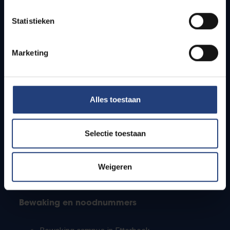
Lesroosters
Statistieken
Bereikbaarheid
Onderzoeksgroepen
Campusfaciliteiten
Marketing
Info voor
Alles toestaan
Pers
Studenten
Personeel
Selectie toestaan
PhD-studenten
Leerkrachten en secundaire scholen
Werkstudenten
Weigeren
Internationale studenten
Bewaking en noodnummers