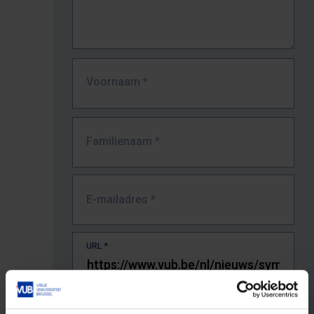
Voornaam
*
Familienaam
*
E-mailadres
*
URL
*
De volledige URL van de pagina waar je de fout zag.
Bv. https://www.vub.be/nl/studeren-aan-de-vub/alle-