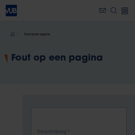
Overslaan
en
naar
de
inhoud
Kruimelpad
Fout op een pagina
gaan
Fout op een pagina
Omschrijving
*