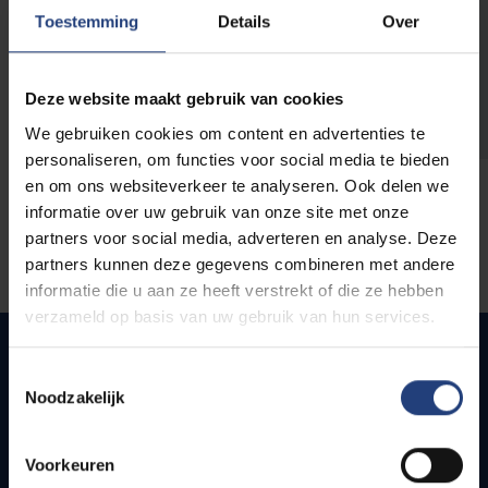
opleidingen
Toestemming
Details
Over
Deze website maakt gebruik van cookies
We gebruiken cookies om content en advertenties te
personaliseren, om functies voor social media te bieden
en om ons websiteverkeer te analyseren. Ook delen we
informatie over uw gebruik van onze site met onze
partners voor social media, adverteren en analyse. Deze
partners kunnen deze gegevens combineren met andere
informatie die u aan ze heeft verstrekt of die ze hebben
verzameld op basis van uw gebruik van hun services.
Toestemmingsselectie
Noodzakelijk
Snel naar
Webmail
Voorkeuren
Jobs