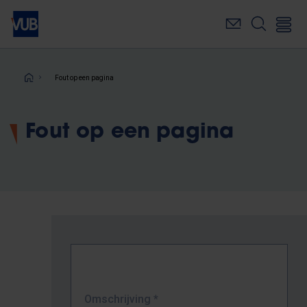
Overslaan
en
naar
de
inhoud
Kruimelpad
Fout op een pagina
gaan
Fout op een pagina
Omschrijving
*