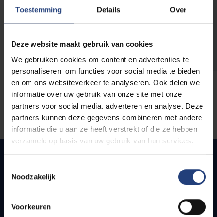
opleidingen
Toestemming
Details
Over
Deze website maakt gebruik van cookies
We gebruiken cookies om content en advertenties te
personaliseren, om functies voor social media te bieden
en om ons websiteverkeer te analyseren. Ook delen we
informatie over uw gebruik van onze site met onze
partners voor social media, adverteren en analyse. Deze
partners kunnen deze gegevens combineren met andere
informatie die u aan ze heeft verstrekt of die ze hebben
verzameld op basis van uw gebruik van hun services.
Toestemmingsselectie
Noodzakelijk
Snel naar
Webmail
Voorkeuren
Jobs