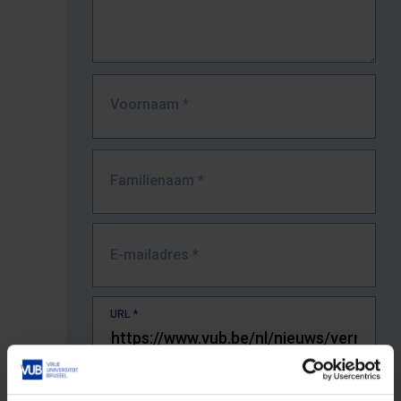
Voornaam
*
Familienaam
*
E-mailadres
*
URL
*
De volledige URL van de pagina waar je de fout zag.
Bv. https://www.vub.be/nl/studeren-aan-de-vub/alle-