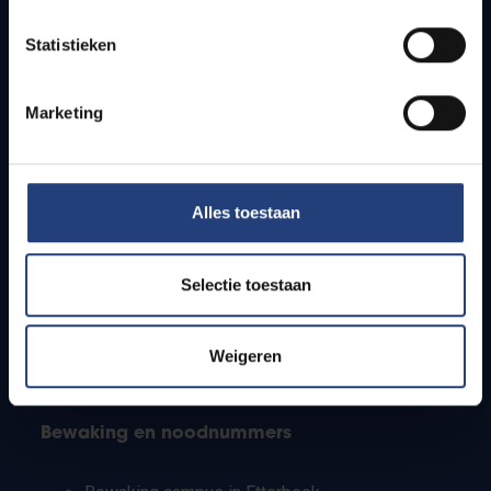
Lesroosters
Statistieken
Bereikbaarheid
Onderzoeksgroepen
Campusfaciliteiten
Marketing
Info voor
Alles toestaan
Pers
Studenten
Personeel
Selectie toestaan
PhD-studenten
Leerkrachten en secundaire scholen
Werkstudenten
Weigeren
Internationale studenten
Bewaking en noodnummers