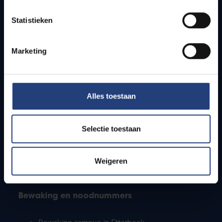
Lesroosters
Statistieken
Bereikbaarheid
Onderzoeksgroepen
Campusfaciliteiten
Marketing
Info voor
Alles toestaan
Pers
Studenten
Personeel
Selectie toestaan
PhD-studenten
Leerkrachten en secundaire scholen
Werkstudenten
Weigeren
Internationale studenten
Bewaking en noodnummers