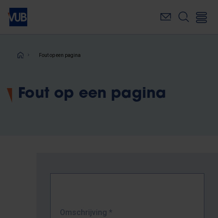
Overslaan
en
naar
de
inhoud
Kruimelpad
Fout op een pagina
gaan
Fout op een pagina
Omschrijving
*