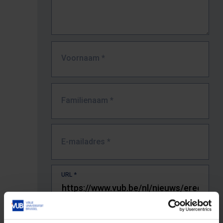
Voornaam
*
Familienaam
*
E-mailadres
*
URL
*
De volledige URL van de pagina waar je de fout zag.
Bv. https://www.vub.be/nl/studeren-aan-de-vub/alle-