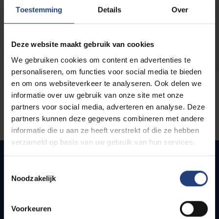
opleidingen
Toestemming
Details
Over
Deze website maakt gebruik van cookies
We gebruiken cookies om content en advertenties te
personaliseren, om functies voor social media te bieden
en om ons websiteverkeer te analyseren. Ook delen we
informatie over uw gebruik van onze site met onze
partners voor social media, adverteren en analyse. Deze
partners kunnen deze gegevens combineren met andere
informatie die u aan ze heeft verstrekt of die ze hebben
verzameld op basis van uw gebruik van hun services.
Toestemmingsselectie
Noodzakelijk
Snel naar
Webmail
Voorkeuren
Jobs