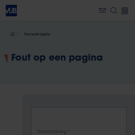
Overslaan
en
naar
de
inhoud
Kruimelpad
Fout op een pagina
gaan
Fout op een pagina
Omschrijving
*