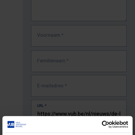
Voornaam
*
Familienaam
*
E-mailadres
*
URL
*
De volledige URL van de pagina waar je de fout zag.
Bv. https://www.vub.be/nl/studeren-aan-de-vub/alle-