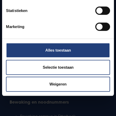
Lesroosters
Statistieken
Bereikbaarheid
Onderzoeksgroepen
Campusfaciliteiten
Marketing
Info voor
Alles toestaan
Pers
Studenten
Personeel
Selectie toestaan
PhD-studenten
Leerkrachten en secundaire scholen
Werkstudenten
Weigeren
Internationale studenten
Bewaking en noodnummers