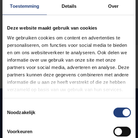
opleidingen
Toestemming
Details
Over
Deze website maakt gebruik van cookies
We gebruiken cookies om content en advertenties te
personaliseren, om functies voor social media te bieden
en om ons websiteverkeer te analyseren. Ook delen we
informatie over uw gebruik van onze site met onze
partners voor social media, adverteren en analyse. Deze
partners kunnen deze gegevens combineren met andere
informatie die u aan ze heeft verstrekt of die ze hebben
verzameld op basis van uw gebruik van hun services.
Toestemmingsselectie
Noodzakelijk
Snel naar
Webmail
Voorkeuren
Jobs