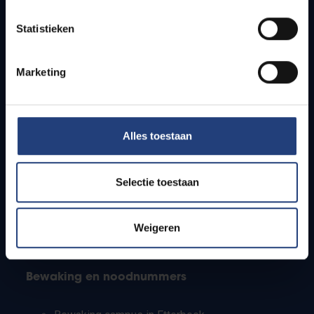
Lesroosters
Statistieken
Bereikbaarheid
Onderzoeksgroepen
Campusfaciliteiten
Marketing
Info voor
Alles toestaan
Pers
Studenten
Personeel
Selectie toestaan
PhD-studenten
Leerkrachten en secundaire scholen
Werkstudenten
Weigeren
Internationale studenten
Bewaking en noodnummers