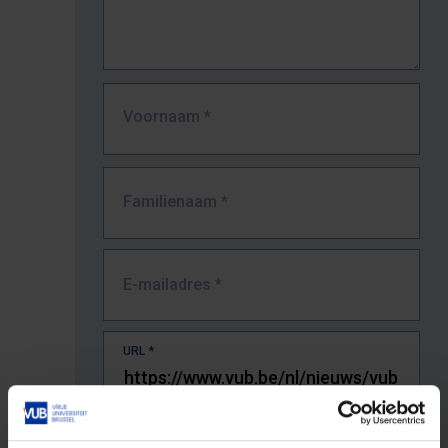
Voornaam
*
Familienaam
*
E-mailadres
*
URL
*
De volledige URL van de pagina waar je de fout zag.
Bv. https://www.vub.be/nl/studeren-aan-de-vub/alle-