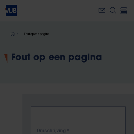
Overslaan
en
naar
de
inhoud
Kruimelpad
Fout op een pagina
gaan
Fout op een pagina
Omschrijving
*