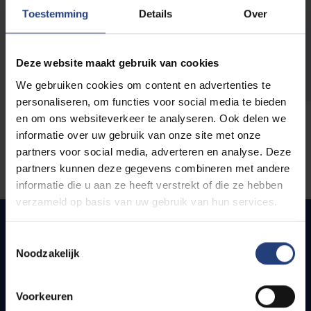
opleidingen
Toestemming
Details
Over
Deze website maakt gebruik van cookies
We gebruiken cookies om content en advertenties te
personaliseren, om functies voor social media te bieden
en om ons websiteverkeer te analyseren. Ook delen we
informatie over uw gebruik van onze site met onze
partners voor social media, adverteren en analyse. Deze
partners kunnen deze gegevens combineren met andere
informatie die u aan ze heeft verstrekt of die ze hebben
verzameld op basis van uw gebruik van hun services.
Toestemmingsselectie
Noodzakelijk
Snel naar
Webmail
Voorkeuren
Jobs