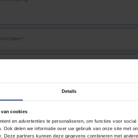
Voornaam
*
Familienaam
*
E-mailadres
*
Details
URL
*
 van cookies
ent en advertenties te personaliseren, om functies voor social
. Ook delen we informatie over uw gebruik van onze site met on
lledige URL van de pagina waar je de fout zag.
e. Deze partners kunnen deze gegevens combineren met andere i
ttps://www.vub.be/nl/studeren-aan-de-vub/alle-opleidingen