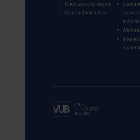
Onderzoeksgroepen
Leerkra
Campusfaciliteiten
en secu
scholen
Werkst
Internat
student