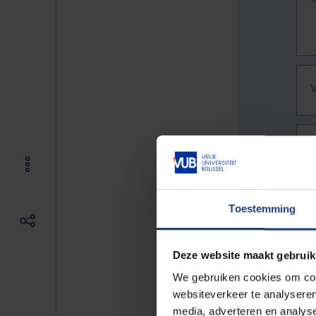
Toestemming
Deze website maakt gebruik
We gebruiken cookies om cont
websiteverkeer te analyseren
De vo
media, adverteren en analys
Bv. h