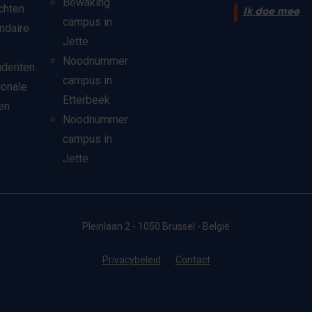
Bewaking
chten
Ik doe mee
campus in
ndaire
Jette
Noodnummer
udenten
campus in
ionale
Etterbeek
en
Noodnummer
campus in
Jette
Pleinlaan 2 - 1050 Brussel - België
Privacybeleid
Contact