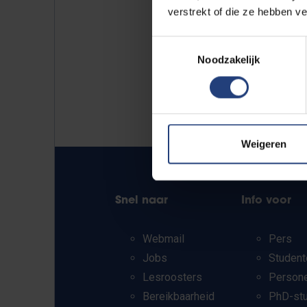
verstrekt of die ze hebben v
Toestemmingsselectie
Noodzakelijk
Weigeren
Snel naar
Info voor
Webmail
Pers
Jobs
Student
Lesroosters
Person
Bereikbaarheid
PhD-st