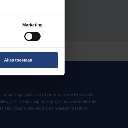
Marketing
Alles toestaan
ls Urban Engaged University in voor een betere wereld
derwijs en maatschappelijke projecten. Ga samen met
t aan. Steun onze werking en investeer mee in de