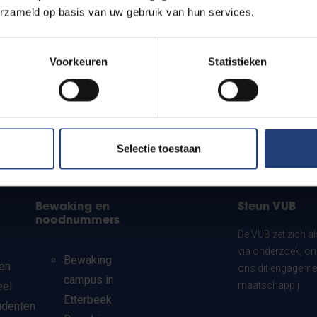
erzameld op basis van uw gebruik van hun services.
Voorkeuren
Statistieken
Selectie toestaan
Bewaking en
Steun VUB
noodnummers
De VUB zet zich a
via onderzoek, on
Bewaking
en
ons dit engagemen
campus in
eel
maatschappij.
Etterbeek
udenten