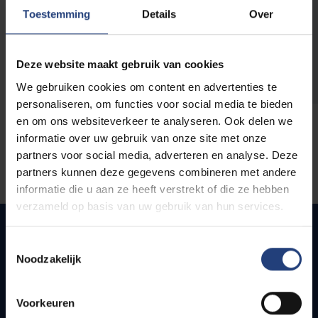
opleidingen
Toestemming
Details
Over
Deze website maakt gebruik van cookies
We gebruiken cookies om content en advertenties te
personaliseren, om functies voor social media te bieden
en om ons websiteverkeer te analyseren. Ook delen we
informatie over uw gebruik van onze site met onze
partners voor social media, adverteren en analyse. Deze
partners kunnen deze gegevens combineren met andere
informatie die u aan ze heeft verstrekt of die ze hebben
verzameld op basis van uw gebruik van hun services.
Toestemmingsselectie
Noodzakelijk
Snel naar
Webmail
Voorkeuren
Jobs