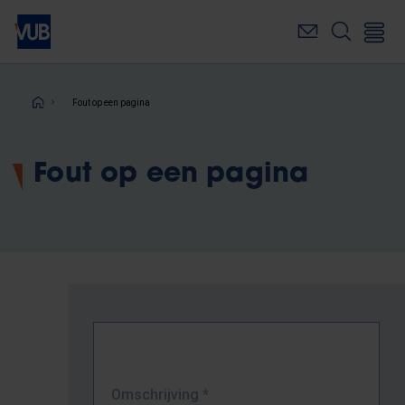
Overslaan
en
naar
de
inhoud
Kruimelpad
Fout op een pagina
gaan
Fout op een pagina
Omschrijving
*