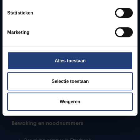
Lesroosters
Statistieken
Bereikbaarheid
Onderzoeksgroepen
Campusfaciliteiten
Marketing
Info voor
Alles toestaan
Pers
Studenten
Personeel
Selectie toestaan
PhD-studenten
Leerkrachten en secundaire scholen
Werkstudenten
Weigeren
Internationale studenten
Bewaking en noodnummers