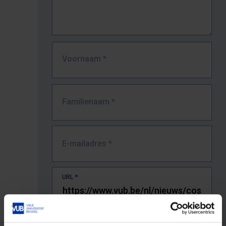
Voornaam
*
Familienaam
*
E-mailadres
*
URL
*
De volledige URL van de pagina waar je de fout zag.
Bv. https://www.vub.be/nl/studeren-aan-de-vub/alle-