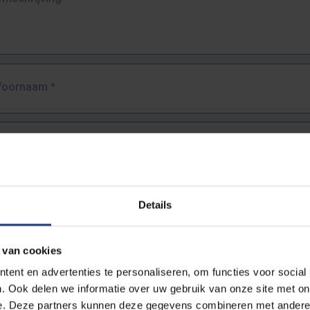
Voornaam
*
Familienaam
*
E-mailadres
*
Details
URL
*
 van cookies
ent en advertenties te personaliseren, om functies voor social
. Ook delen we informatie over uw gebruik van onze site met on
lledige URL van de pagina waar je de fout zag.
e. Deze partners kunnen deze gegevens combineren met andere i
ttps://www.vub.be/nl/studeren-aan-de-vub/alle-opleidingen