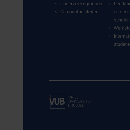
Onderzoeksgroepen
Leerkra
Campusfaciliteiten
en secu
scholen
Werkst
Internat
student