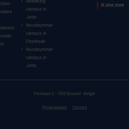
Bewaking
chten
Ik doe mee
campus in
ndaire
Jette
Noodnummer
udenten
campus in
ionale
Etterbeek
en
Noodnummer
campus in
Jette
Pleinlaan 2 - 1050 Brussel - België
Privacybeleid
Contact