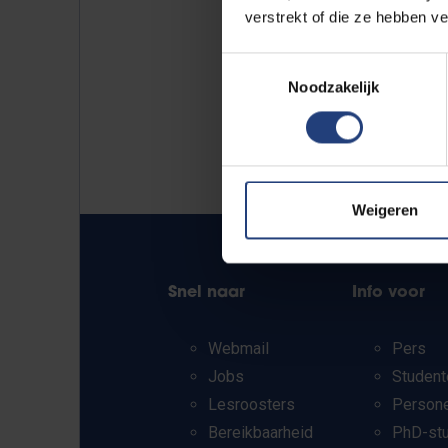
verstrekt of die ze hebben v
Toestemmingsselectie
Noodzakelijk
Weigeren
Snel naar
Info voor
Webmail
Pers
Jobs
Student
Lesroosters
Person
Bereikbaarheid
PhD-st