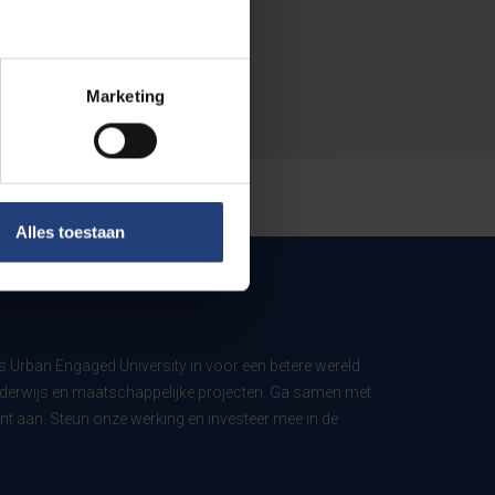
Marketing
Alles toestaan
ls Urban Engaged University in voor een betere wereld
derwijs en maatschappelijke projecten. Ga samen met
t aan. Steun onze werking en investeer mee in de