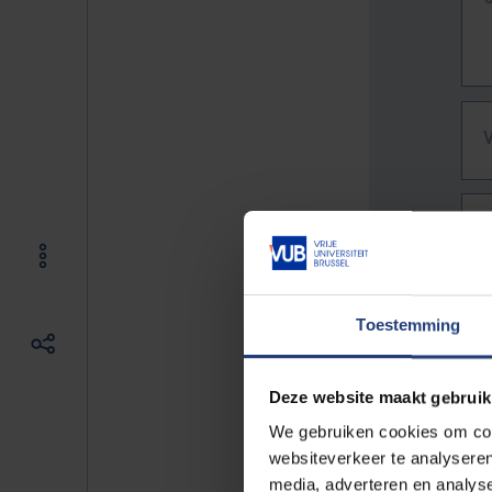
Toestemming
Deze website maakt gebruik
We gebruiken cookies om cont
websiteverkeer te analyseren
De vo
media, adverteren en analys
Bv. h