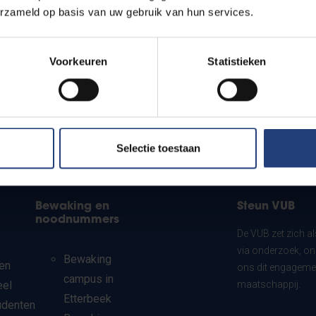
erzameld op basis van uw gebruik van hun services.
Voorkeuren
Statistieken
Selectie toestaan
Bewaking en
Steun VUB
noodnummers
De VUB zet zich a
via onderzoek, on
Bewaking
en
ons dit engagemen
campus in
eel
maatschappij.
Etterbeek
udenten