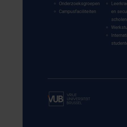
Onderzoeksgroepen
Leerkra
Campusfaciliteiten
en secu
scholen
Werkst
Internat
student