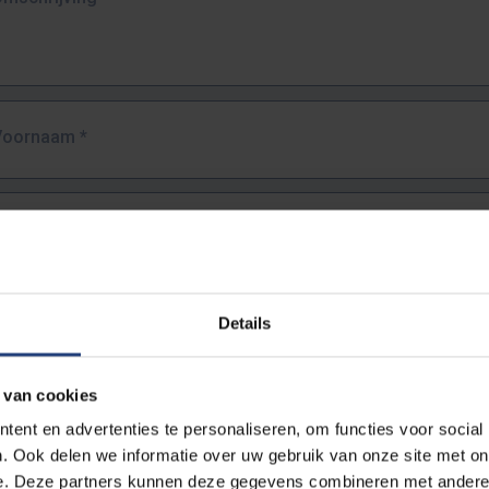
Voornaam
*
Familienaam
*
E-mailadres
*
Details
URL
*
 van cookies
ent en advertenties te personaliseren, om functies voor social
. Ook delen we informatie over uw gebruik van onze site met on
lledige URL van de pagina waar je de fout zag.
e. Deze partners kunnen deze gegevens combineren met andere i
ttps://www.vub.be/nl/studeren-aan-de-vub/alle-opleidingen