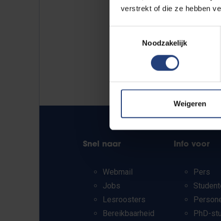
verstrekt of die ze hebben v
Toestemmingsselectie
Noodzakelijk
Weigeren
Snel naar
Info voor
Webmail
Pers
Jobs
Student
Lesroosters
Person
Bereikbaarheid
PhD-st