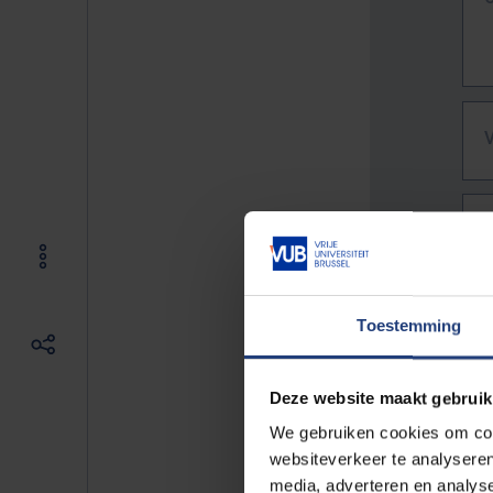
Toestemming
Deze website maakt gebruik
We gebruiken cookies om cont
websiteverkeer te analyseren
De vo
media, adverteren en analys
Bv. h