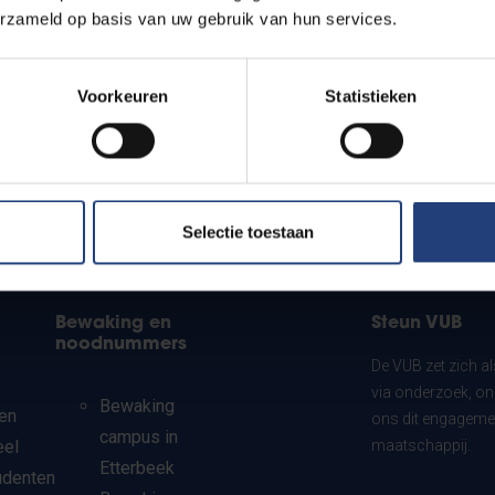
erzameld op basis van uw gebruik van hun services.
Voorkeuren
Statistieken
Selectie toestaan
Bewaking en
Steun VUB
noodnummers
De VUB zet zich a
via onderzoek, on
Bewaking
en
ons dit engagemen
campus in
eel
maatschappij.
Etterbeek
udenten