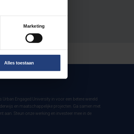
Marketing
Alles toestaan
ls Urban Engaged University in voor een betere wereld
derwijs en maatschappelijke projecten. Ga samen met
t aan. Steun onze werking en investeer mee in de