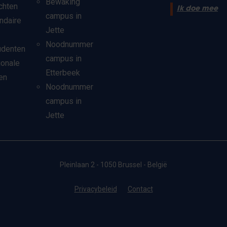
Bewaking
chten
Ik doe mee
campus in
ndaire
Jette
Noodnummer
udenten
campus in
ionale
Etterbeek
en
Noodnummer
campus in
Jette
Pleinlaan 2 - 1050 Brussel - België
Privacybeleid
Contact