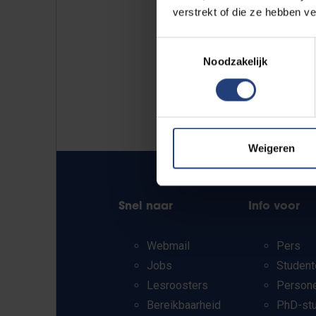
verstrekt of die ze hebben v
Toestemmingsselectie
Noodzakelijk
Weigeren
Snel naar
Info voor
Webmail
Pers
Jobs
Student
Lesroosters
Person
Bereikbaarheid
PhD-st