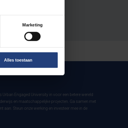
Marketing
Alles toestaan
ls Urban Engaged University in voor een betere wereld
derwijs en maatschappelijke projecten. Ga samen met
t aan. Steun onze werking en investeer mee in de