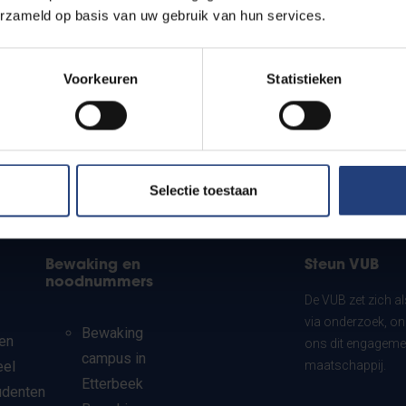
erzameld op basis van uw gebruik van hun services.
Voorkeuren
Statistieken
Selectie toestaan
Bewaking en
Steun VUB
noodnummers
De VUB zet zich a
via onderzoek, on
Bewaking
en
ons dit engagemen
campus in
eel
maatschappij.
Etterbeek
udenten