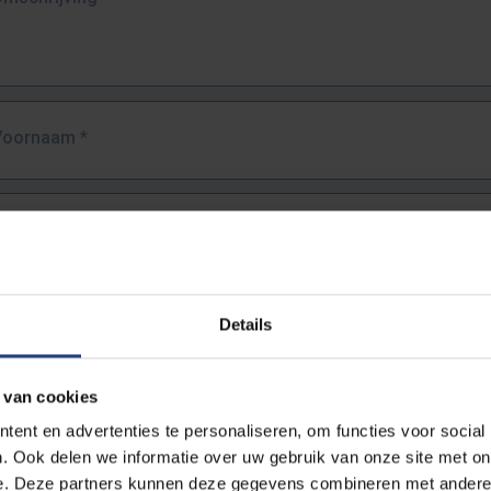
Voornaam
*
Familienaam
*
E-mailadres
*
Details
URL
*
 van cookies
ent en advertenties te personaliseren, om functies voor social
. Ook delen we informatie over uw gebruik van onze site met on
lledige URL van de pagina waar je de fout zag.
e. Deze partners kunnen deze gegevens combineren met andere i
ttps://www.vub.be/nl/studeren-aan-de-vub/alle-opleidingen