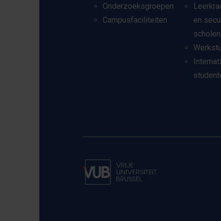
Onderzoeksgroepen
Leerkra
Campusfaciliteiten
en secu
scholen
Werkst
Internat
student