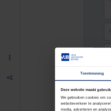
Toestemming
Deze website maakt gebruik
We gebruiken cookies om cont
websiteverkeer te analyseren
De vo
media, adverteren en analys
Bv. h