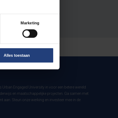
Marketing
Alles toestaan
ls Urban Engaged University in voor een betere wereld
derwijs en maatschappelijke projecten. Ga samen met
t aan. Steun onze werking en investeer mee in de