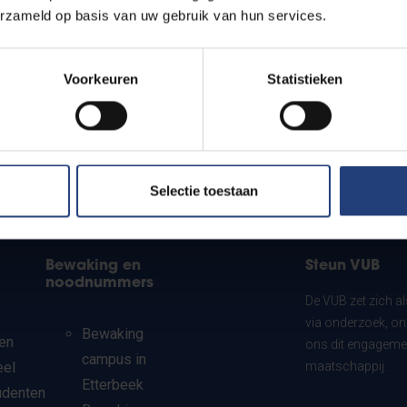
erzameld op basis van uw gebruik van hun services.
Voorkeuren
Statistieken
Selectie toestaan
Bewaking en
Steun VUB
noodnummers
De VUB zet zich a
via onderzoek, on
Bewaking
en
ons dit engagemen
campus in
eel
maatschappij.
Etterbeek
udenten