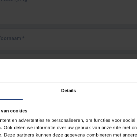
Voornaam
*
Familienaam
*
E-mailadres
*
Details
URL
*
 van cookies
ent en advertenties te personaliseren, om functies voor social
. Ook delen we informatie over uw gebruik van onze site met on
lledige URL van de pagina waar je de fout zag.
e. Deze partners kunnen deze gegevens combineren met andere i
ttps://www.vub.be/nl/studeren-aan-de-vub/alle-opleidingen