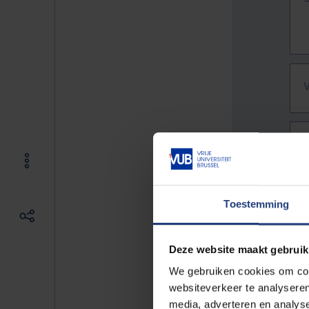
Toestemming
Deze website maakt gebruik
We gebruiken cookies om cont
websiteverkeer te analyseren
De vo
media, adverteren en analys
Bv. h