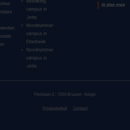
Bewaking
chten
Ik doe mee
campus in
ndaire
Jette
Noodnummer
udenten
campus in
ionale
Etterbeek
en
Noodnummer
campus in
Jette
Pleinlaan 2 - 1050 Brussel - België
Privacybeleid
Contact