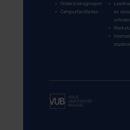
Onderzoeksgroepen
Leerkra
Campusfaciliteiten
en secu
scholen
Werkst
Internat
student