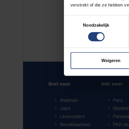
verstrekt of die ze hebben v
Toestemmingsselectie
Noodzakelijk
Weigeren
Snel naar
Info voor
Webmail
Pers
Jobs
Student
Lesroosters
Person
Bereikbaarheid
PhD-st