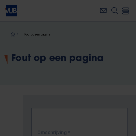
Overslaan
en
naar
de
inhoud
Kruimelpad
Fout op een pagina
gaan
Fout op een pagina
Omschrijving
*