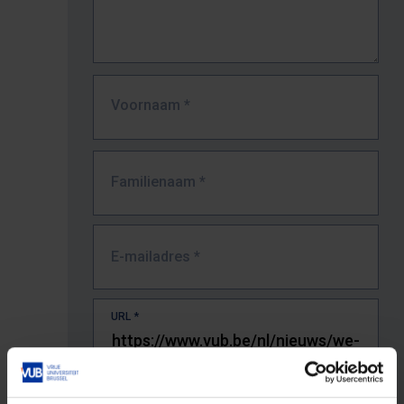
Voornaam
*
Familienaam
*
E-mailadres
*
URL
*
De volledige URL van de pagina waar je de fout zag.
Bv. https://www.vub.be/nl/studeren-aan-de-vub/alle-