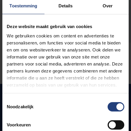
opleidingen
Toestemming
Details
Over
Deze website maakt gebruik van cookies
We gebruiken cookies om content en advertenties te
personaliseren, om functies voor social media te bieden
en om ons websiteverkeer te analyseren. Ook delen we
informatie over uw gebruik van onze site met onze
partners voor social media, adverteren en analyse. Deze
partners kunnen deze gegevens combineren met andere
informatie die u aan ze heeft verstrekt of die ze hebben
verzameld op basis van uw gebruik van hun services.
Toestemmingsselectie
Noodzakelijk
Snel naar
Webmail
Voorkeuren
Jobs