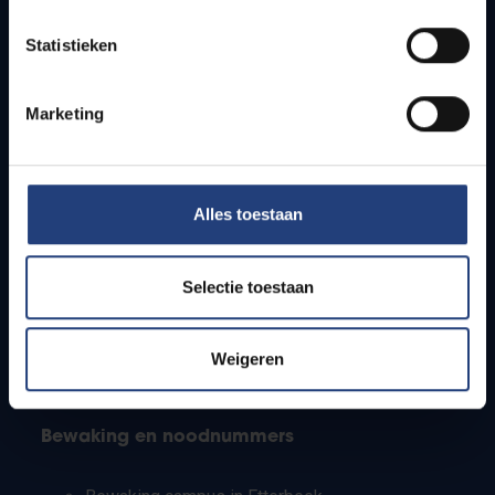
Lesroosters
Statistieken
Bereikbaarheid
Onderzoeksgroepen
Campusfaciliteiten
Marketing
Info voor
Alles toestaan
Pers
Studenten
Personeel
Selectie toestaan
PhD-studenten
Leerkrachten en secundaire scholen
Werkstudenten
Weigeren
Internationale studenten
Bewaking en noodnummers