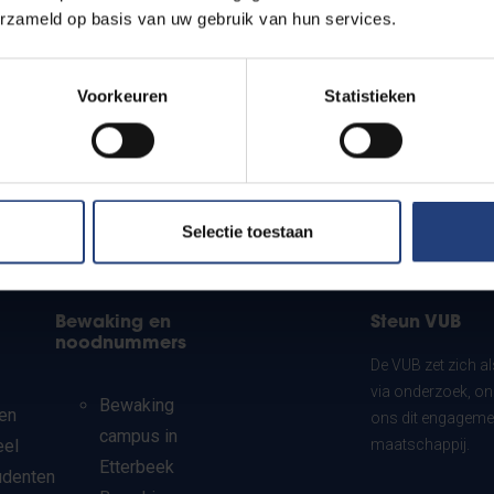
erzameld op basis van uw gebruik van hun services.
Voorkeuren
Statistieken
Selectie toestaan
Bewaking en
Steun VUB
noodnummers
De VUB zet zich a
via onderzoek, on
Bewaking
en
ons dit engagemen
campus in
eel
maatschappij.
Etterbeek
udenten