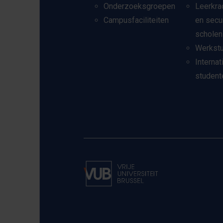
Onderzoeksgroepen
Leerkra
Campusfaciliteiten
en secu
scholen
Werkst
Internat
student