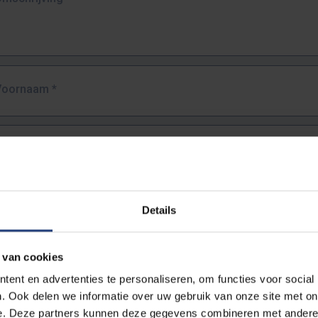
Voornaam
*
Familienaam
*
E-mailadres
*
Details
URL
*
 van cookies
ent en advertenties te personaliseren, om functies voor social
. Ook delen we informatie over uw gebruik van onze site met on
lledige URL van de pagina waar je de fout zag.
e. Deze partners kunnen deze gegevens combineren met andere i
ttps://www.vub.be/nl/studeren-aan-de-vub/alle-opleidingen