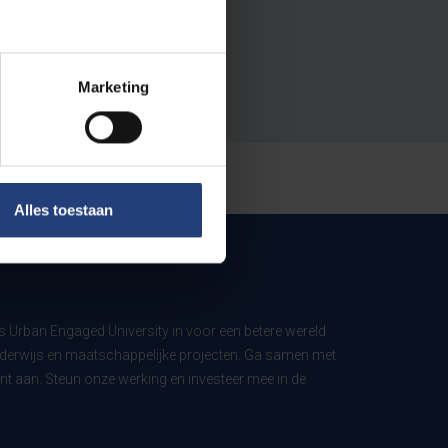
Marketing
Alles toestaan
ls Urban Engaged University in voor een betere wereld
derwijs en maatschappelijke projecten. Ga samen met
t aan. Steun onze werking en investeer mee in de