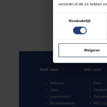
verstrekt of die ze hebben v
Toestemmingsselectie
Noodzakelijk
Weigeren
Snel naar
Info voor
Webmail
Pers
Jobs
Student
Lesroosters
Person
Bereikbaarheid
PhD-st