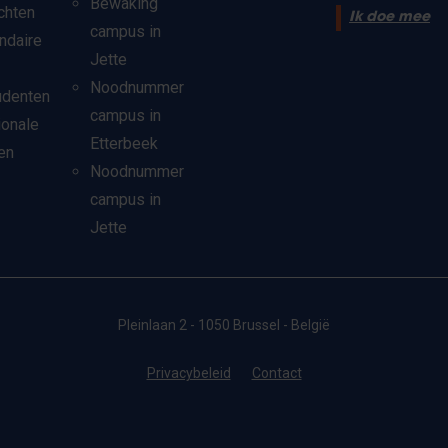
Bewaking
chten
Ik doe mee
campus in
ndaire
Jette
Noodnummer
udenten
campus in
ionale
Etterbeek
en
Noodnummer
campus in
Jette
Pleinlaan 2 - 1050 Brussel - België
Privacybeleid
Contact