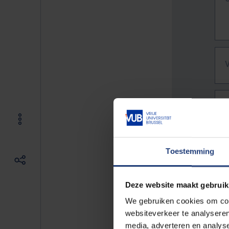
Toestemming
Deze website maakt gebruik
We gebruiken cookies om cont
websiteverkeer te analyseren
De vo
media, adverteren en analys
Bv. h