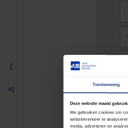
Toestemming
Deze website maakt gebruik
We gebruiken cookies om cont
websiteverkeer te analyseren
De vo
media, adverteren en analys
Bv. h