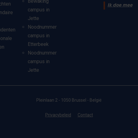
Bewaking
chten
Ik doe mee
campus in
ndaire
Jette
Noodnummer
udenten
campus in
ionale
Etterbeek
en
Noodnummer
campus in
Jette
Pleinlaan 2 - 1050 Brussel - België
Privacybeleid
Contact