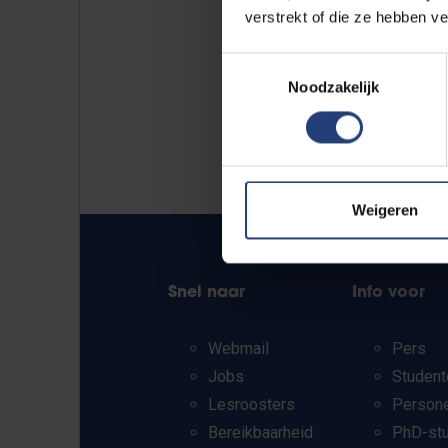
verstrekt of die ze hebben v
Toestemmingsselectie
Noodzakelijk
Weigeren
Snel naar
Info voor
Webmail
Pers
Jobs
Student
Lesroosters
Person
Bereikbaarheid
PhD-st