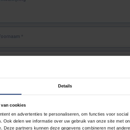
Voornaam
*
Familienaam
*
E-mailadres
*
Details
URL
*
 van cookies
ent en advertenties te personaliseren, om functies voor social
. Ook delen we informatie over uw gebruik van onze site met on
lledige URL van de pagina waar je de fout zag.
e. Deze partners kunnen deze gegevens combineren met andere i
ttps://www.vub.be/nl/studeren-aan-de-vub/alle-opleidingen