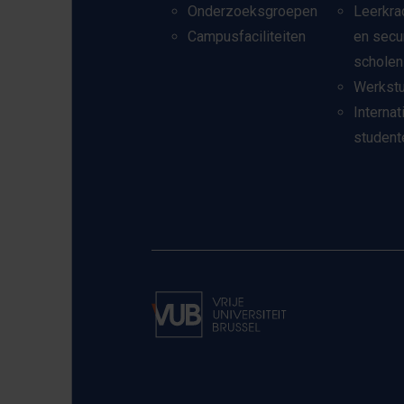
Onderzoeksgroepen
Leerkra
Campusfaciliteiten
en secu
scholen
Werkst
Internat
student