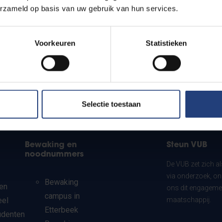
erzameld op basis van uw gebruik van hun services.
Voorkeuren
Statistieken
Selectie toestaan
Bewaking en
Steun VUB
noodnummers
De VUB zet zich a
via onderzoek, on
Bewaking
en
ons dit engagemen
campus in
eel
maatschappij.
Etterbeek
udenten