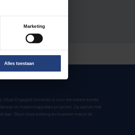
Marketing
Alles toestaan
ls Urban Engaged University in voor een betere wereld
derwijs en maatschappelijke projecten. Ga samen met
t aan. Steun onze werking en investeer mee in de