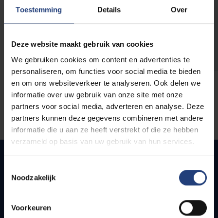
opleidingen
Toestemming
Details
Over
Deze website maakt gebruik van cookies
We gebruiken cookies om content en advertenties te
personaliseren, om functies voor social media te bieden
en om ons websiteverkeer te analyseren. Ook delen we
informatie over uw gebruik van onze site met onze
partners voor social media, adverteren en analyse. Deze
partners kunnen deze gegevens combineren met andere
informatie die u aan ze heeft verstrekt of die ze hebben
verzameld op basis van uw gebruik van hun services.
Toestemmingsselectie
Noodzakelijk
Snel naar
Webmail
Voorkeuren
Jobs