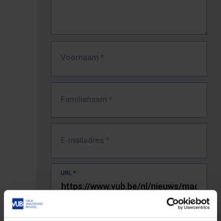
Voornaam
*
Familienaam
*
E-mailadres
*
URL
*
De volledige URL van de pagina waar je de fout zag.
Bv. https://www.vub.be/nl/studeren-aan-de-vub/alle-