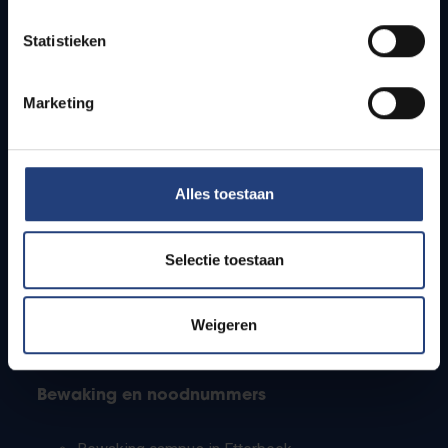
Lesroosters
Statistieken
Bereikbaarheid
Onderzoeksgroepen
Campusfaciliteiten
Marketing
Info voor
Alles toestaan
Pers
Studenten
Personeel
Selectie toestaan
PhD-studenten
Leerkrachten en secundaire scholen
Werkstudenten
Weigeren
Internationale studenten
Bewaking en noodnummers