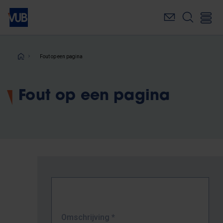
Overslaan
en
naar
de
inhoud
Kruimelpad
Fout op een pagina
gaan
Fout op een pagina
Omschrijving
*