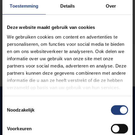
opleidingen
Toestemming
Details
Over
Deze website maakt gebruik van cookies
We gebruiken cookies om content en advertenties te
personaliseren, om functies voor social media te bieden
en om ons websiteverkeer te analyseren. Ook delen we
informatie over uw gebruik van onze site met onze
partners voor social media, adverteren en analyse. Deze
partners kunnen deze gegevens combineren met andere
informatie die u aan ze heeft verstrekt of die ze hebben
verzameld op basis van uw gebruik van hun services.
Toestemmingsselectie
Noodzakelijk
Snel naar
Webmail
Voorkeuren
Jobs