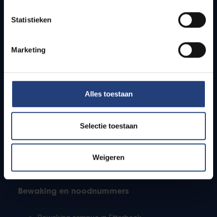
Lesroosters
Statistieken
Bereikbaarheid
Onderzoeksgroepen
Campusfaciliteiten
Marketing
Info voor
Alles toestaan
Pers
Studenten
Personeel
Selectie toestaan
PhD-studenten
Leerkrachten en secundaire scholen
Werkstudenten
Weigeren
Internationale studenten
Bewaking en noodnummers