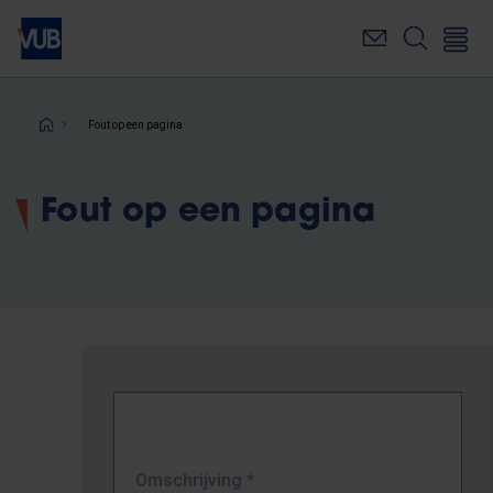
Overslaan
en
naar
de
inhoud
Kruimelpad
Fout op een pagina
gaan
Fout op een pagina
Omschrijving
*