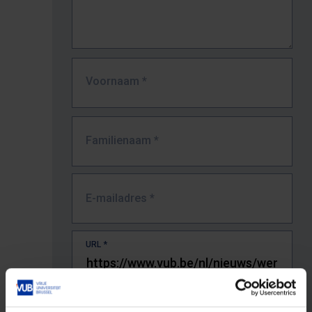
Voornaam
*
Familienaam
*
E-mailadres
*
URL
*
De volledige URL van de pagina waar je de fout zag.
Bv. https://www.vub.be/nl/studeren-aan-de-vub/alle-