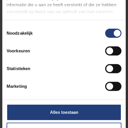
informatie die u aan ze heeft verstrekt of die ze hebben
verzameld op basis van uw gebruik van hun services.
Toestemmingsselectie
Noodzakelijk
Voorkeuren
Wetenschap en onderzoek
16 september 2025
"Wat een ‘gefaalde poging’ leek bij
Statistieken
muizen, leidde tot de geboorte van een
baby"
Marketing
André Van Steirteghem geëerd met nieuwe
wetenschapsprijs die zijn naam draagt: de
Liebaers–Van Steirteghem-prijs
Alles toestaan
Lees meer