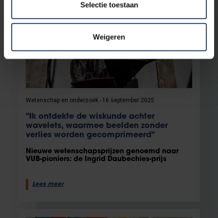
Selectie toestaan
Weigeren
Wetenschap en onderzoek
16 september 2025
"Ik ontdekte de wiskunde achter
wavelets, waarmee beelden zonder
verlies worden gecomprimeerd"
Nieuwe wetenschapsprijzen genoemd naar
VUB-pioniers: de Ingrid Daubechies-prijs
Lees meer