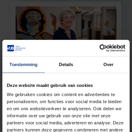
Toestemming
Details
Over
Wetenschap en onderzoek
16 september 2025
"Wees grondig in je onderzoek, maar blijf
niet in je hokje zitten"
Deze website maakt gebruik van cookies
Inge Liebaers geëerd met nieuwe
We gebruiken cookies om content en advertenties te
wetenschapsprijs die haar naam draagt: de
Liebaers–Van Steirteghem-prijs
personaliseren, om functies voor social media te bieden
en om ons websiteverkeer te analyseren. Ook delen we
Lees meer
informatie over uw gebruik van onze site met onze
partners voor social media, adverteren en analyse. Deze
partners kunnen deze gegevens combineren met andere