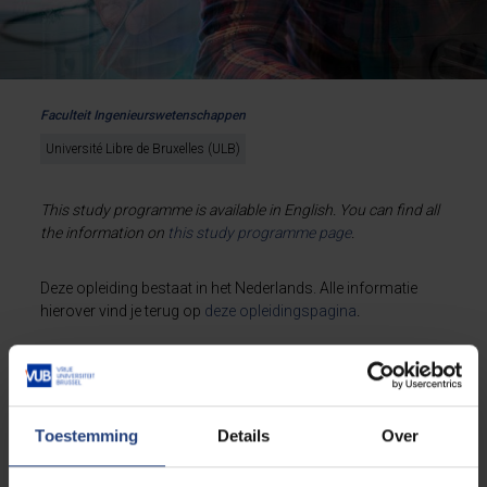
Faculteit Ingenieurswetenschappen
Université Libre de Bruxelles (ULB)
This study programme is available in English. You can find all
the information on
this
study programme page
.
Deze opleiding bestaat in het Nederlands. Alle informatie
hierover vind je terug op
deze opleidingspagina
.
Toestemming
Details
Over