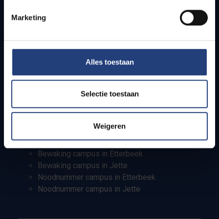
Info voor
Marketing
Pers
Studenten
Personeel
Alles toestaan
PhD-studenten
Leerkrachten en secundaire scholen
Werkstudenten
Selectie toestaan
Internationale studenten
Weigeren
Bewaking en noodnummers
Bewaking campus in Etterbeek
Bewaking campus in Jette
Noodnummer campus in Etterbeek
Noodnummer campus in Jette