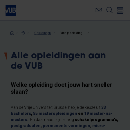
Overslaan
en
naar
de
inhoud
Kruimelpad
Opleidingen
Vind je opleiding
gaan
Alle opleidingen aan
de VUB
Welke opleiding doet jouw hart sneller
slaan?
Aan de Vrije Universiteit Brussel heb je de keuze uit
33
bachelors
,
85 masteropleidingen
en
19 master-na-
masters
.
En daarnaast zijn er nog
schakelprogramma's,
postgraduaten
,
permanente vormingen
,
micro-