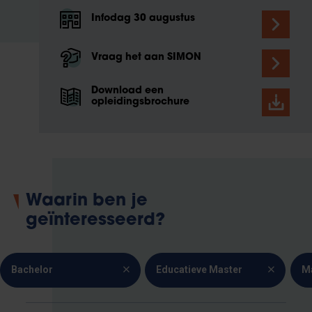
Infodag 30 augustus
Vraag het aan SIMON
Download een
opleidingsbrochure
Waarin ben je
geïnteresseerd?
Bachelor
Educatieve Master
M