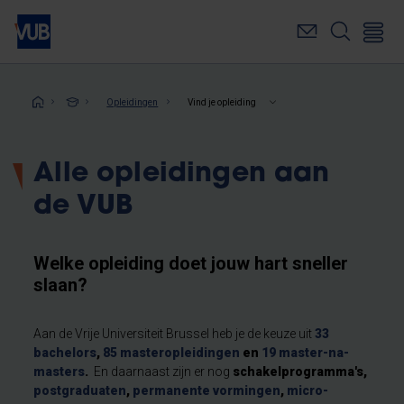
Overslaan
en
naar
de
inhoud
Kruimelpad
Opleidingen
Vind je opleiding
gaan
Alle opleidingen aan
de VUB
Welke opleiding doet jouw hart sneller
slaan?
Aan de Vrije Universiteit Brussel heb je de keuze uit
33
bachelors
,
85 masteropleidingen
en
19 master-na-
masters
.
En daarnaast zijn er nog
schakelprogramma's,
postgraduaten
,
permanente vormingen
,
micro-