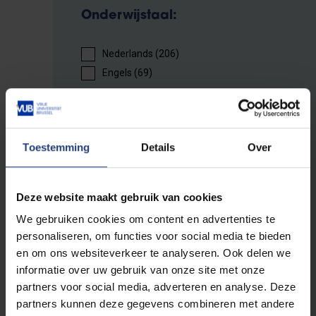
Onderwijstaal:
Nederlands (206)
Engels (69)
Campus:
Toestemming
Details
Over
Campus Coovi Anderlecht (8)
VUB Health Campus Jette (46)
VUB Main Campus Etterbeek (226)
Deze website maakt gebruik van cookies
VUB Usquare Campus (1)
We gebruiken cookies om content en advertenties te
VUB Photonics Campus Pajottegem (1)
personaliseren, om functies voor social media te bieden
en om ons websiteverkeer te analyseren. Ook delen we
Onderwijsvorm:
informatie over uw gebruik van onze site met onze
partners voor social media, adverteren en analyse. Deze
partners kunnen deze gegevens combineren met andere
Avondonderwijs (66)