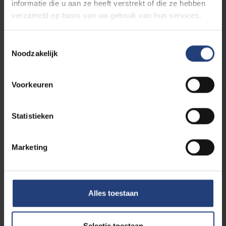
informatie die u aan ze heeft verstrekt of die ze hebben
Dagonderwijs (216)
verzameld op basis van uw gebruik van hun services.
Toestemmingsselectie
Noodzakelijk
1 resultaten gevonden
Voorkeuren
Ethiek in zorg, wijsbegeerte
Statistieken
en gezondheidszorg
Marketing
Micro-credential
Nederlands
VUB Main Campus Etterbeek
Alles toestaan
Met deze interdisciplinaire micro-credential
Selectie toestaan