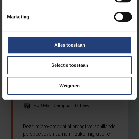
political and linguistic landscape that
Brussels comprises. You make your own
Marketing
contribution to this during a practical
internship.
Alles toestaan
Migration and Diversity: Past
Selectie toestaan
& Present
Micro-credential
Weigeren
Nederlands
VUB Main Campus Etterbeek
Deze micro-credential brengt verschillende
perspectieven samen inzake migratie- en