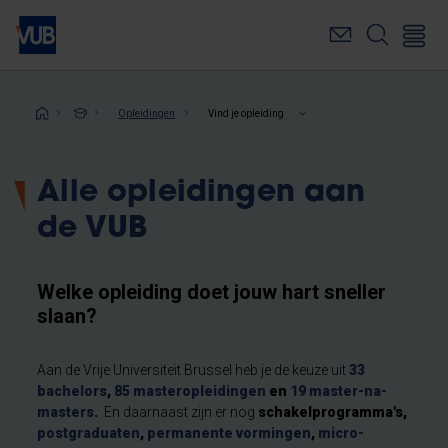
Overslaan
en
naar
de
inhoud
Kruimelpad
Opleidingen
Vind je opleiding
gaan
Alle opleidingen aan
de VUB
Welke opleiding doet jouw hart sneller
slaan?
Aan de Vrije Universiteit Brussel heb je de keuze uit
33
bachelors
,
85 masteropleidingen
en
19 master-na-
masters
.
En daarnaast zijn er nog
schakelprogramma's,
postgraduaten
,
permanente vormingen
,
micro-