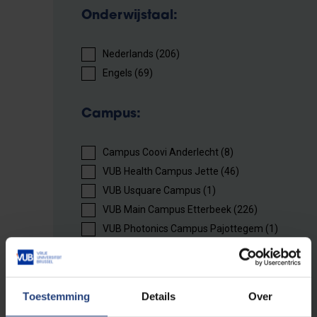
Onderwijstaal:
Nederlands (206)
Engels (69)
Campus:
Campus Coovi Anderlecht (8)
VUB Health Campus Jette (46)
VUB Usquare Campus (1)
VUB Main Campus Etterbeek (226)
VUB Photonics Campus Pajottegem (1)
Onderwijsvorm:
Toestemming
Details
Over
Dagonderwijs (216)