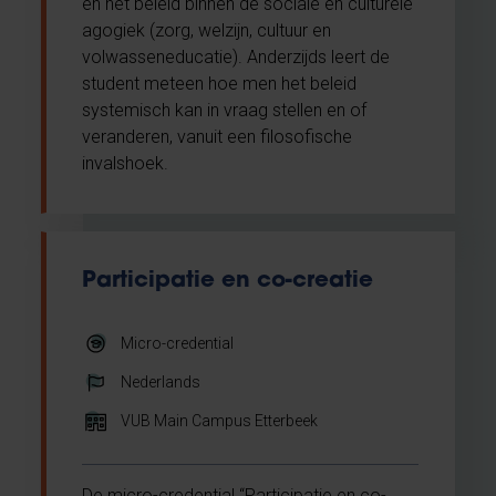
en het beleid binnen de sociale en culturele
agogiek (zorg, welzijn, cultuur en
volwasseneducatie). Anderzijds leert de
student meteen hoe men het beleid
systemisch kan in vraag stellen en of
veranderen, vanuit een filosofische
invalshoek.
Participatie en co-creatie
Micro-credential
Nederlands
VUB Main Campus Etterbeek
De micro-credential “Participatie en co-