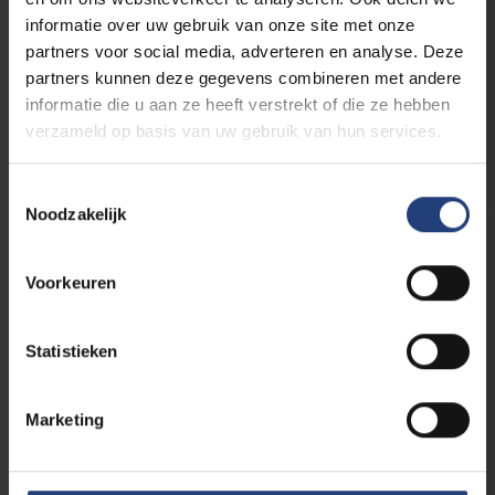
waarachtigheid - het zijn belangrijke
informatie over uw gebruik van onze site met onze
vaardigheden in de journalistieke praktijk. In
partners voor social media, adverteren en analyse. Deze
deze micro-credential opleiding ontdek je
partners kunnen deze gegevens combineren met andere
essentiële wetenschappelijk onderbouwde
informatie die u aan ze heeft verstrekt of die ze hebben
manieren om bronnen te beoordelen en te
verzameld op basis van uw gebruik van hun services.
analyseren.
Toestemmingsselectie
Noodzakelijk
Klinische nutritie
Voorkeuren
Micro-credential
Statistieken
Nederlands
VUB Health Campus Jette
Marketing
Interuniversitaire microcredential klinische