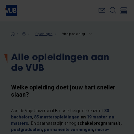
Overslaan
en
naar
de
inhoud
Kruimelpad
Opleidingen
Vind je opleiding
gaan
Alle opleidingen aan
de VUB
Welke opleiding doet jouw hart sneller
slaan?
Aan de Vrije Universiteit Brussel heb je de keuze uit
33
bachelors
,
85 masteropleidingen
en
19 master-na-
masters
.
En daarnaast zijn er nog
schakelprogramma's,
postgraduaten
,
permanente vormingen
,
micro-