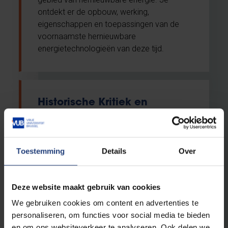
ontdekt er de opbouw, werking,
eigenschappen en toepassingen van de
voornaamste hernieuwbare
energietechnologieën van deze tijd.
Historische Kritiek en
Journalistiek
Micro-credential
Toestemming
Details
Over
Nederlands
VUB Main Campus Etterbeek
Deze website maakt gebruik van cookies
We gebruiken cookies om content en advertenties te
Kritisch evalueren en informatie afwegen
personaliseren, om functies voor social media te bieden
op herkomst, betrouwbaarheid en
en om ons websiteverkeer te analyseren. Ook delen we